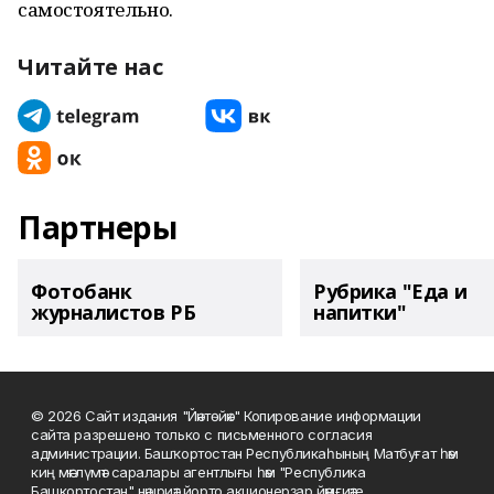
самостоятельно.
Читайте нас
Партнеры
Фотобанк
Рубрика "Еда и
журналистов РБ
напитки"
© 2026 Сайт издания "Йәнтөйәк" Копирование информации
сайта разрешено только с письменного согласия
администрации. Башҡортостан Республикаһының Матбуғат һәм
киң мәғлүмәт саралары агентлығы һәм "Республика
Башкортостан" нәшриәт йорто акционерҙар йәмғиәте.