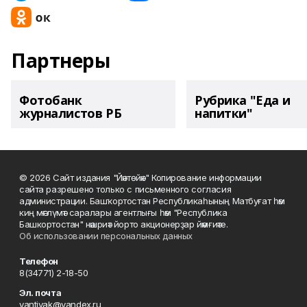
Партнеры
Фотобанк
Рубрика "Еда и
журналистов РБ
напитки"
© 2026 Сайт издания "Йәнтөйәк" Копирование информации
сайта разрешено только с письменного согласия
администрации. Башҡортостан Республикаһының Матбуғат һәм
киң мәғлүмәт саралары агентлығы һәм "Республика
Башкортостан" нәшриәт йорто акционерҙар йәмғиәте.
Об использовании персональных данных
Телефон
8(34771) 2-18-50
Эл. почта
yantiyak@yandex.ru