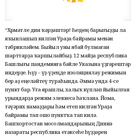
“Хөрмәтле дин ҡәрҙәштәр! Һеҙҙең барығыҙҙы ла
яҡынлашып килгән Ураҙа байрамы менән
тәбрикләйем. Быйыл уны ябай булмаған
шарттарҙа ҡаршылайбыҙ. 12 майҙа республика
Башлығы пандемияға бәйле Указына үҙгәрештәр
индерҙе. Һүҙ – үҙ-үҙеңде изоляциялау режимын
бер аҙ еңеләйтеү тураһында. Әммә унда 4-се
пункт бар. Уға ярашлы, халыҡ күпләп йыйылған
урындарҙа режим элеккесә һаҡлана. Йома,
тәүәрих намаҙҙары һәм етеп килгән Ураҙа
байрамы тап ошо пунктҡа тап килә.
Башҡортостан мосолмандарының Диниә
назараты республика етәксеһе һүҙҙәрен