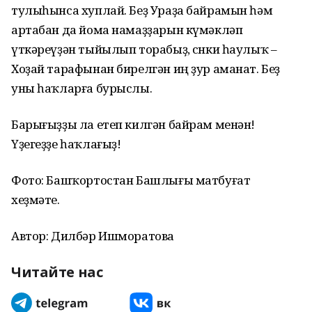
тулыһынса хуплай. Беҙ Ураҙа байрамын һәм
артабан да йома намаҙҙарын күмәкләп
үткәреүҙән тыйылып торабыҙ, сөнки һаулыҡ –
Хоҙай тарафынан бирелгән иң ҙур аманат. Беҙ
уны һаҡларға бурыслы.
Барығыҙҙы ла етеп килгән байрам менән!
Үҙегеҙҙе һаҡлағыҙ!
Фото: Башҡортостан Башлығы матбуғат
хеҙмәте.
Автор: Дилбәр Ишморатова
Читайте нас