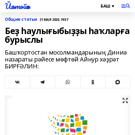
Йәнтөйәк
Общие статьи
21 МАЯ 2020, 19:57
Беҙ һаулығыбыҙҙы һаҡларға
бурыслы
Башҡортостан мосолмандарының Диниә
назараты рәйесе мөфтөй Айнур хәҙрәт
БИРҒӘЛИН: