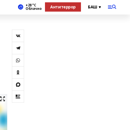
+28 °С
Антитеррор
Облачно