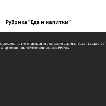
Рубрика "Еда и напитки"
а разрешено только с письменного согласия администрации. Башҡортос
шкортостан" нәшриәт йорто акционерҙар йәмғиәте.