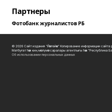
Партнеры
Фотобанк журналистов РБ
© 2026 Сайт издания "Йәнтөйәк" Копирование информации сайт
Матбуғат һәм киң мәғлүмәт саралары агентлығы һәм "Республика Ба
Об использовании персональных данных