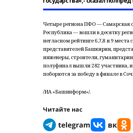
государства»,- сказал полпре
Четыре региона ПФО — Самарская о
Республика — вошли в десятку регио
негласном рейтинге 6,7,8 и 9 места
представителей Башкирии, предст
инженеры, строители, гуманитарии.
полуфинал вышли 282 участника, и
поборются за победу в финале в Соч
/ИА «Башинформ»/.
Читайте нас