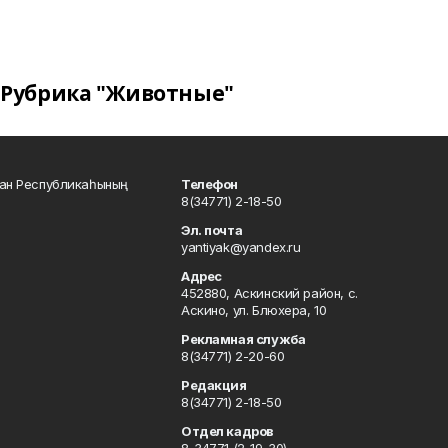
Рубрика "Животные"
тан Республикаһының
Телефон
8(34771) 2-18-50
Эл. почта
yantiyak@yandex.ru
Адрес
452880, Аскинский район, с.
Аскино, ул. Блюхера, 10
Рекламная служба
8(34771) 2-20-60
Редакция
8(34771) 2-18-50
Отдел кадров