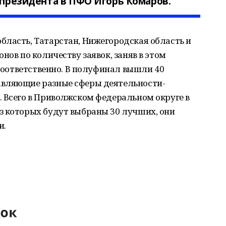
д президента в ПФО Игорь Комаров.
бласть, Татарстан, Нижегородская область и
нов по количеству заявок, заняв в этом
 соответственно. В полуфинал вышли 40
авляющие разные сферы деятельности-
 Всего в Приволжском федеральном округе в
з которых будут выбраны 30 лучших, они
и.