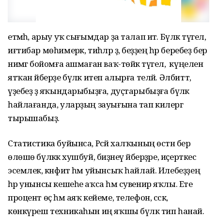
етмәһә, арыу уҡ сығымдар ҙа талап итә. Бүләк түгел,
иғтибар мөһимерәк, тиһәләр ҙә, беҙҙең һәр беребеҙ бер
нимәгә бойомға ашмаған ваҡ-төйәк түгел, ә күңеленә
ятҡан әйберҙе бүләк итеп алырға теләй. Әлбиттә,
үҙебеҙ ҙә яҡындарыбыҙға, дуҫтарыбыҙға бүләк
һайлағанда, уларҙың зауығына тап килергә
тырышабыҙ.
Статистика буйынса, Рәсәй халҡының өстән бер
өлөшө бүләккә хушбуй, биҙәнеү әйберҙәре, иҫерткес
эсемлек, кәнфит һәм уйынсыҡ һайлай. Илебеҙҙең
һәр унынсы кешеһе аҡса һәм сувенир яҡлы. Ете
процент өҫ һәм аяҡ кейеме, телефон, сәскә,
көнкүреш техникаһын иң яҡшы бүләк тип һанай.