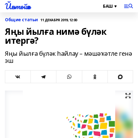
Йәнтөйәк
Общие статьи
11 ДЕКАБРЯ 2019, 12:00
Яңы йылға нимә бүләк
итергә?
Яңы йылға бүләк һайлау – мәшәҡәтле генә
эш