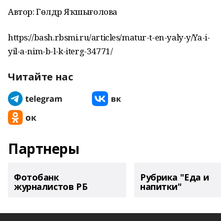
Автор: Гөлдәр Яҡшығолова
https://bash.rbsmi.ru/articles/matur-t-en-yaly-y/Ya-i-
yil-a-nim-b-l-k-iterg-34771/
Читайте нас
Партнеры
Фотобанк
Рубрика "Еда и
журналистов РБ
напитки"