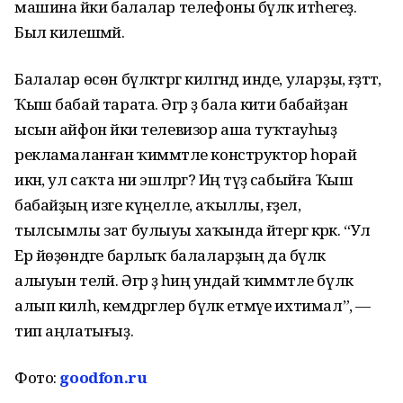
машина йәки балалар телефоны бүләк итәһегеҙ.
Был килешмәй.
Балалар өсөн бүләктәргә килгәндә инде, уларҙы, ғәҙәттә,
Ҡыш бабай тарата. Әгәр ҙә бала әкиәти бабайҙан
ысын айфон йәки телевизор аша туҡтауһыҙ
рекламаланған ҡиммәтле конструктор һорай
икән, ул саҡта ни эшләргә? Иң тәүҙә сабыйға Ҡыш
бабайҙың изге күңелле, аҡыллы, ғәҙел,
тылсымлы зат булыуы хаҡында әйтергә кәрәк. “Ул
Ер йөҙөндәге барлыҡ балаларҙың да бүләк
алыуын теләй. Әгәр ҙә һиңә ундай ҡиммәтле бүләк
алып килһә, кемдәргәлер бүләк етмәүе ихтимал”, —
тип аңлатығыҙ.
Фото:
goodfon.ru