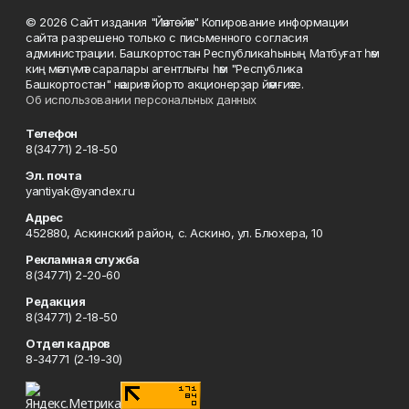
© 2026 Сайт издания "Йәнтөйәк" Копирование информации
сайта разрешено только с письменного согласия
администрации. Башҡортостан Республикаһының Матбуғат һәм
киң мәғлүмәт саралары агентлығы һәм "Республика
Башкортостан" нәшриәт йорто акционерҙар йәмғиәте.
Об использовании персональных данных
Телефон
8(34771) 2-18-50
Эл. почта
yantiyak@yandex.ru
Адрес
452880, Аскинский район, с. Аскино, ул. Блюхера, 10
Рекламная служба
8(34771) 2-20-60
Редакция
8(34771) 2-18-50
Отдел кадров
8-34771 (2-19-30)