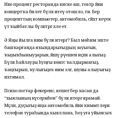
Ике процент ресторанда киске аш, театр йәки
концертҡа билет бүләк итеү отошло, ти. Бер
проценттың компьютер, автомобиль, сәйәхәт кеүек
үтә ҡыйбатлы бүләктәргә хәле етә.
Ә Яңы йылға нимә бүләк итергә? Был мөһим эште
башҡарғанда яҡындарығыҙҙың зауығын,
ҡыҙыҡһыныуҙарын, йәшәү рәүешен иҫәпкә алығыҙ.
Бүләк һайлауҙы һуңғы көнгәсә ҡалдырмағыҙ,
ҡаңғырып, ҡулығыҙға нимә эләгә, шуны алыуығыҙ
ихтимал.
Психологтар фекеренсә, кешегә бер ҡасан да
“хыялының күсермәһен” бүләк итергә ярамай.
Мәҫәлән, дуҫығыҙ яңы автомобиль йәки ҡиммәтлерәк
телефон тураһында хыяллана, ә һеҙ уға уйынсыҡ