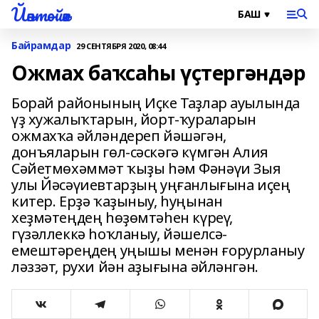
Йәнтөйәк
Байрамдар
29 СЕНТЯБРЯ 2020, 08:44
Ожмах баҡсаһы үҫтергәндәр
Борай районының Иҫке Таҙлар ауылында
үҙ хужалыҡтарын, йорт-ҡураларын
ожмахҡа әйләндереп йәшәгән,
донъяларын гөл-сәскәгә күмгән Алия
Сәйетмөхәммәт ҡыҙы һәм Фәнәүи Зыя
улы Йәсәүиевтарҙың уңғанлығына иҫең
китер. Ерҙә ҡаҙыныу, һуңынан
хеҙмәтеңдең һөҙөмтәһен күреү,
гүзәллеккә һоҡланыу, йәшелсә-
емештәреңдең уңышы менән ғорурланыу
ләззәт, рухи йән аҙығына әйләнгән.