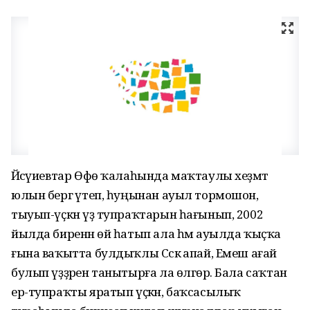
Йәсәүиевтар Өфө ҡалаһында маҡтаулы хеҙмәт
юлын бергә үтеп, һуңынан ауыл тормошон,
тыуып-үҫкән үҙ тупраҡтарын һағынып, 2002
йылда биренән өй һатып ала һәм ауылда ҡыҫҡа
ғына ваҡытта булдыҡлы Сәскә апай, Емеш ағай
булып үҙҙәрен танытырға ла өлгөрә. Бала саҡтан
ер-тупраҡты яратып үҫкән, баҡсасылыҡ