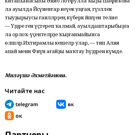
китапханасыһы Әнибә Лотфулла ҡыҙы Шафиҡова
ла ауылда Йәсәүиевтар кеүек уңған, гүзәллек
тыуҙырыусы ғаиләләрҙең күберәк йәшәүен теләне:
— Үҙҙәре генә үҫтереп ҡалмай, ауылдаштарыбыҙға
ла орлоҡ-үҫентеләрҙе ҡыҙғанмайынса
өләшәләр.Ихтирамлы кешеләр улар, — тип Алия
апай менән Фәнәүи ағайҙы маҡтау һүҙҙәренә күмде.
Миләүшә Әхмәтйәнова.
Читайте нас
Партнеры