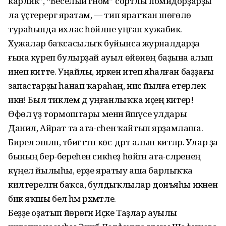
карлик”, “Веселый гном” сортлы помидорҙарҙы
ла үҫтерергә яратам, — тип яратҡан шөғөлө
тураһында ихлас һөйләне уңған хужабикә.
Хужалар баҡсасылыҡ буйынса журналдарҙа
ғына күреп булырҙай ауыл өйөнөң баҙына алып
инеп китте. Уңайлы, иркен итеп яһалған баҙҙағы
запастарҙы һанап ҡараһаң, нисә йылға етерлек
икән! Был тиклем дә уңғанлыҡҡа иҫең китер!
Өфөлә үҙ тормоштары менән йәшәүсе улдары
Данил, Айрат та ата-әсәһенә ҡайтып ярҙамлаша.
Бирелә эшләп, тәбиғәттән көс-дәрт алып китәләр. Улар ҙа
бының бер-береһен сикһеҙ һөйгән ата-әсәләренең
күңел йылыһы, ерҙе яратыу аша барлыҡҡа
килтерелгән баҡса, булдыҡлылар донъяһы икәнен
бик яҡшы белә һәм рәхмәтле.
Беҙҙе оҙатып йөрөгән Иҫке Таҙлар ауылы