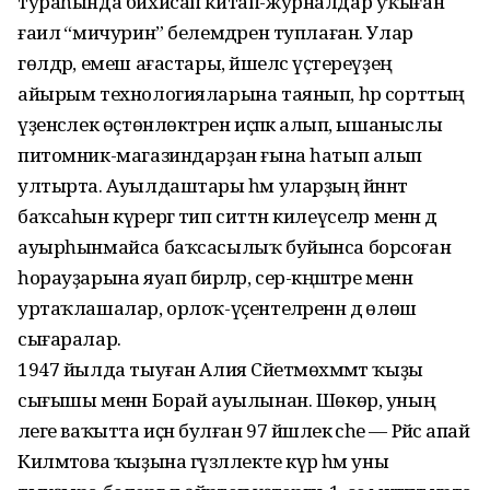
тураһында бихисап китап-журналдар уҡыған
ғаилә “мичурин” белемдәрен туплаған. Улар
гөлдәр, емеш ағастары, йәшелсә үҫтереүҙең
айырым технологияларына таянып, һәр сорттың
үҙенсәлек өҫтөнлөктәрен иҫәпкә алып, ышаныслы
питомник-магазиндарҙан ғына һатып алып
ултырта. Ауылдаштары һәм уларҙың йәннәт
баҡсаһын күрергә тип ситтән килеүселәр менән дә
ауырһынмайса баҡсасылыҡ буйынса борсоған
һорауҙарына яуап бирәләр, сер-кәңәштәре менән
уртаҡлашалар, орлоҡ-үҫентеләренән дә өлөш
сығаралар.
1947 йылда тыуған Алия Сәйетмөхәммәт ҡыҙы
сығышы менән Борай ауылынан. Шөкөр, уның
әлеге ваҡытта иҫән булған 97 йәшлек әсәһе — Рәйсә апай
Килмәтова ҡыҙына гүзәллекте күрә һәм уны