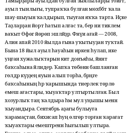
Тамырҙары ауылдан булған зыялыларҙы тәбиғәт,
ауыл тынлығы, тупраҡҡа булған мөхәббәт ҡала
шау-шыуын ҡалдырып, тыуған яҡҡа тарта. Иҫке
Таҙларҙан йорт һатып алғас та, бер ни тиклем
ваҡыт Өфөгә йөрөп эшләйҙәр. Фәнәүи ағай — 2008, ә
Алия апай 2010 йылда ғына уҡытыуҙан туҡтай.
Бына 18 йыл ауыл һауаһын иркен һулап, ике
уңған хужалыҡтарын әкиәт донъяһы, йәннәт
баҡсаһына әйләндерә. Ҡапҡа төбөнән башланған
гөлдәр күҙҙең яуын алып торһа, бәрәңге
баҡсаһының һәр ҡарышында тиерлек төрлө
емеш ағастары, ҡыуаҡтар ултыртылған. Был
хозурлыҡ таң ҡалдыра һәм мул уңышы менән
ҡыуандыра. Сентябрь аҙағы булыуға
ҡарамаҫтан, бихисап һуң өлгөрә торған ҡарағат
ҡыуаҡтары емештәренән һығылып ултыра.