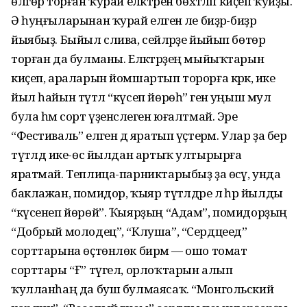
өлгөрә торған ҡурай еләктәрен бөхтәләп киҫеп ҡуйҙы.
Ә һуңғыларынан ҡурай еләген әле биҙрә-биҙрә
йыябыҙ. Быйыл слива, сейәләрҙе йыйып бөтөрә
торған да булманы. Еләктәрҙең мыйыҡтарын
киҫеп, араларын йомшартып торорға кәрәк, ике
йыл һайын түтәл “күсеп йөрөһә” генә уңыш мул
була һәм сорт үҙенсәлеген юғалтмай. Эре
“Фестиваль” еләген дә яратып үҫтерәм. Улар ҙа бер
түтәлдә ике-өс йылдан артыҡ ултырырға
яратмай. Теплица-парниктарыбыҙ ҙа өсәү, унда
баклажан, помидор, ҡыяр түтәлдәре лә һәр йылды
“күсенеп йөрөй”. Ҡыярҙың “Адам”, помидорҙың
“Добрый молодец”, “Клуша”, “Сердцеед”
сорттарына өҫтөнлөк бирәм — ошо томат
сорттары “Ғ” түгел, орлоҡтарын алып
ҡулланһаң да буш булмаясаҡ. “Монгольский