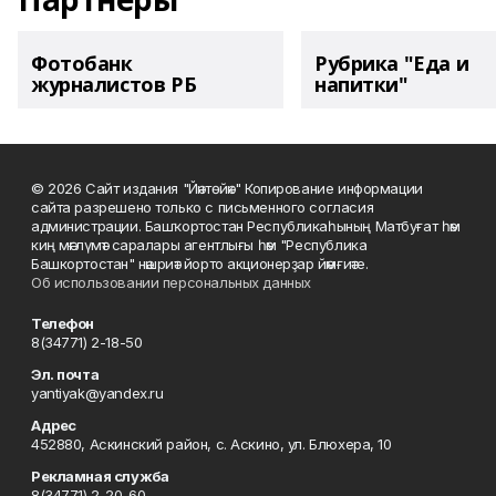
Фотобанк
Рубрика "Еда и
журналистов РБ
напитки"
© 2026 Сайт издания "Йәнтөйәк" Копирование информации
сайта разрешено только с письменного согласия
администрации. Башҡортостан Республикаһының Матбуғат һәм
киң мәғлүмәт саралары агентлығы һәм "Республика
Башкортостан" нәшриәт йорто акционерҙар йәмғиәте.
Об использовании персональных данных
Телефон
8(34771) 2-18-50
Эл. почта
yantiyak@yandex.ru
Адрес
452880, Аскинский район, с. Аскино, ул. Блюхера, 10
Рекламная служба
8(34771) 2-20-60