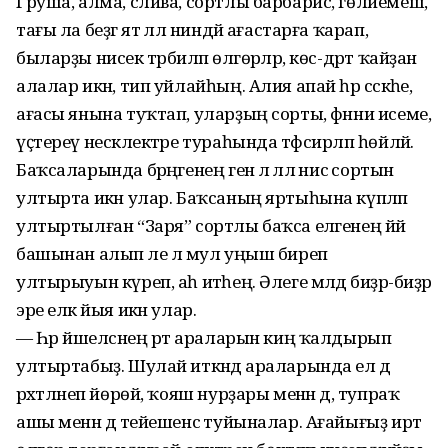
Груша, алма, слива, сортлы барбарис, гөлйемеш,
тағы ла беҙгә ят әллә ниндәй ағастарға ҡарап,
быларҙы нисек тәрбиәләп өлгөрәләр, көс-дәрт ҡайҙан
алалар икән, тип уйлайһың. Алия апай һәр сәскәһе,
ағасы янына туҡтап, уларҙың сорты, фәнни исеме,
үҫтереү нескәлектәре тураһында тәфсирләп һөйләй.
Баҡсаларында бәрәңгенең генә лә әллә нисә сортын
ултырта икән улар. Баҡсаның яртыһына күпләп
ултыртылған “Заря” сортлы баҡса еләгенең йәй
башынан алып әле лә мул уңыш биреп
ултырыуын күреп, аһ итәһең. Әлеге мәлдә биҙрә-биҙрә
эре еләк йыя икән улар.
— Һәр йәшелсәнең рәт араларын киң ҡалдырып
ултыртабыҙ. Шулай иткәндә араларында ел дә
рәхәтләнеп йөрөй, ҡояш нурҙары менән дә, тупраҡ
ашы менән дә тейешенсә туйыналар. Ағайығыҙ иртә