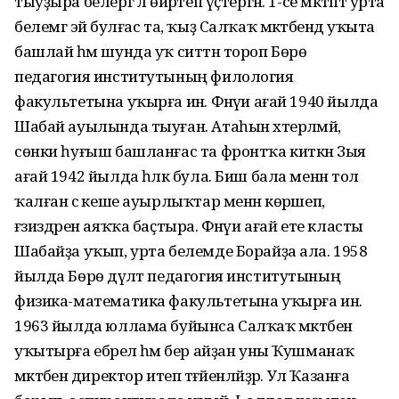
тыуҙыра белергә лә өйрәтеп үҫтергән. 1-се мәктәптә урта
белемгә эйә булғас та, ҡыҙ Салҡаҡ мәктәбендә уҡыта
башлай һәм шунда уҡ ситтән тороп Бөрө
педагогия институтының филология
факультетына уҡырға инә. Фәнәүи ағай 1940 йылда
Шабай ауылында тыуған. Атаһын хәтерләмәй,
сөнки һуғыш башланғас та фронтҡа киткән Зыя
ағай 1942 йылда һәләк була. Биш бала менән тол
ҡалған әсә кеше ауырлыҡтар менән көрәшеп,
ғәзиздәрен аяҡҡа баҫтыра. Фәнәүи ағай ете класты
Шабайҙа уҡып, урта белемде Борайҙа ала. 1958
йылда Бөрө дәүләт педагогия институтының
физика-математика факультетына уҡырға инә.
1963 йылда юллама буйынса Салҡаҡ мәктәбенә
уҡытырға ебәрелә һәм бер айҙан уны Ҡушманаҡ
мәктәбенә директор итеп тәғәйенләйҙәр. Ул Ҡазанға