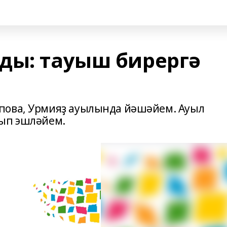
ды: тауыш бирергә
пова, Урмияҙ ауылында йәшәйем. Ауыл
лып эшләйем.