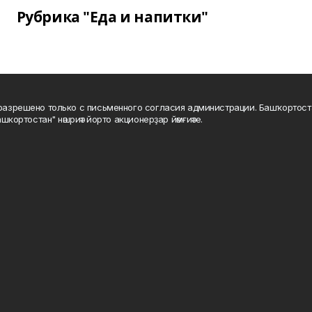
Рубрика "Еда и напитки"
а разрешено только с письменного согласия администрации. Башҡортос
шкортостан" нәшриәт йорто акционерҙар йәмғиәте.