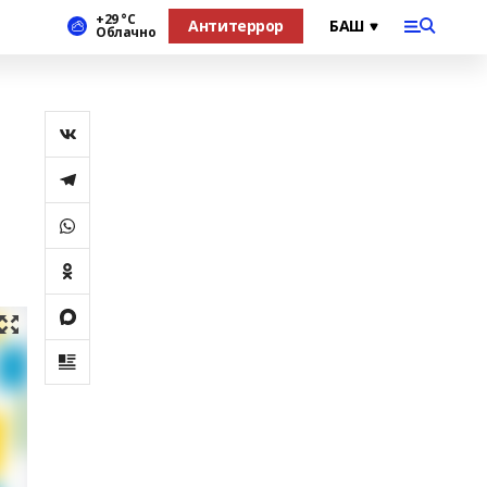
+29 °С
Антитеррор
Облачно