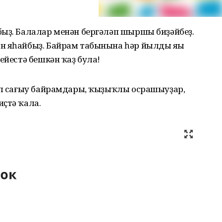
быҙ. Балалар менән бергәләп шыршы биҙәйбеҙ.
н яһайбыҙ. Байрам табынына һәр йылды яңы
ейестә бешкән ҡаҙ була!
йыл сағыу байрамдары, ҡыҙыҡлы осрашыуҙар,
ҫтә ҡала.