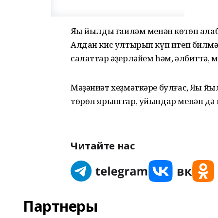
Яңы йылды ғаиләм менән көтөп ала
Алдан кис ултырып күп итеп билмә
салаттар әҙерләйем һәм, әлбиттә, м
Мәҙәниәт хеҙмәткәре булғас, Яңы 
төрөл ярыштар, уйындар менән дә и
Читайте нас
Партнеры