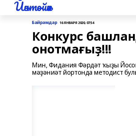
Йәнтөйәк
Байрамдар
16 ЯНВАРЯ 2020, 07:54
Конкурс башлан
онотмағыҙ!!!
Мин, Фидания Фәрдәт ҡыҙы Йосо
мәҙәниәт йортонда методист бу