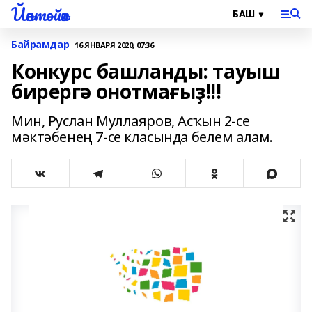
Йәнтөйәк
Байрамдар
16 ЯНВАРЯ 2020, 07:36
Конкурс башланды: тауыш
бирергә онотмағыҙ!!!
Мин, Руслан Муллаяров, Асҡын 2-се
мәктәбенең 7-се класында белем алам.