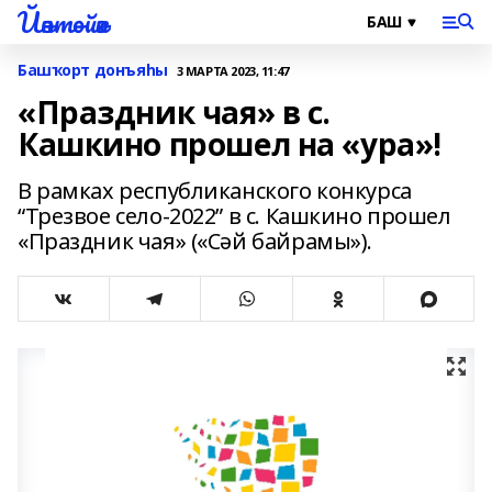
Йәнтөйәк
Башҡорт донъяһы
3 МАРТА 2023, 11:47
«Праздник чая» в с.
Кашкино прошел на «ура»!
В рамках республиканского конкурса
“Трезвое село-2022” в с. Кашкино прошел
«Праздник чая» («Сәй байрамы»).