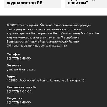
журналистов РБ
напитки"
© 2026 Сайт издания "Йәнтөйәк" Копирование информации
сайта разрешено только с письменного согласия
администрации. Башҡортостан Республикаһының Матбуғат һәм
киң мәғлүмәт саралары агентлығы һәм "Республика
Башкортостан" нәшриәт йорто акционерҙар йәмғиәте.
Об использовании персональных данных
Телефон
8(34771) 2-18-50
Эл. почта
yantiyak@yandex.ru
Адрес
452880, Аскинский район, с. Аскино, ул. Блюхера, 10
Рекламная служба
8(34771) 2-20-60
Редакция
8(34771) 2-18-50