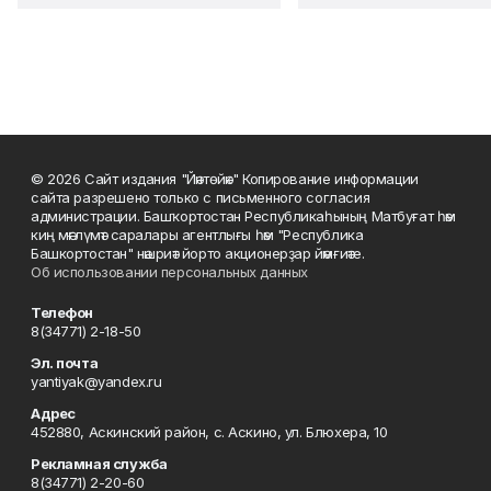
© 2026 Сайт издания "Йәнтөйәк" Копирование информации
сайта разрешено только с письменного согласия
администрации. Башҡортостан Республикаһының Матбуғат һәм
киң мәғлүмәт саралары агентлығы һәм "Республика
Башкортостан" нәшриәт йорто акционерҙар йәмғиәте.
Об использовании персональных данных
Телефон
8(34771) 2-18-50
Эл. почта
yantiyak@yandex.ru
Адрес
452880, Аскинский район, с. Аскино, ул. Блюхера, 10
Рекламная служба
8(34771) 2-20-60