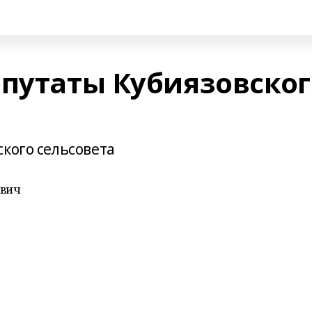
епутаты Кубиязовског
кого сельсовета
вич