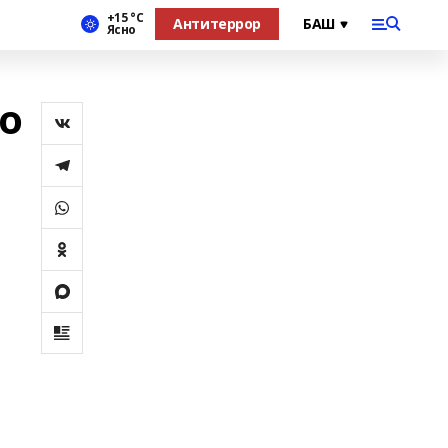
+15 °С
Антитеррор
Ясно
о