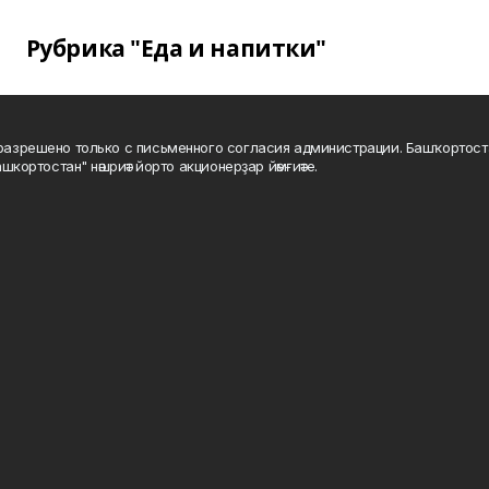
Рубрика "Еда и напитки"
а разрешено только с письменного согласия администрации. Башҡортос
шкортостан" нәшриәт йорто акционерҙар йәмғиәте.