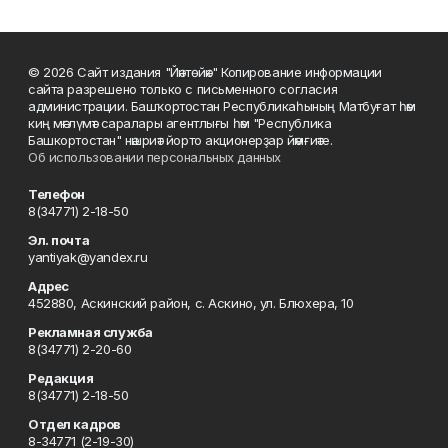
© 2026 Сайт издания "Йәнтөйәк" Копирование информации
сайта разрешено только с письменного согласия
администрации. Башҡортостан Республикаһының Матбуғат һәм
киң мәғлүмәт саралары агентлығы һәм "Республика
Башкортостан" нәшриәт йорто акционерҙар йәмғиәте.
Об использовании персональных данных
Телефон
8(34771) 2-18-50
Эл. почта
yantiyak@yandex.ru
Адрес
452880, Аскинский район, с. Аскино, ул. Блюхера, 10
Рекламная служба
8(34771) 2-20-60
Редакция
8(34771) 2-18-50
Отдел кадров
8-34771 (2-19-30)