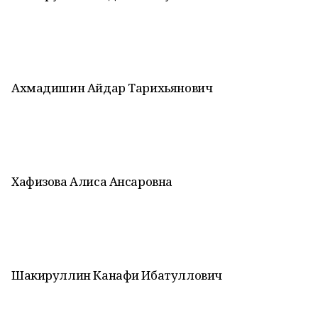
Ахмадишин Айдар Тарихьянович
Хафизова Алиса Ансаровна
Шакируллин Канафи Ибатуллович