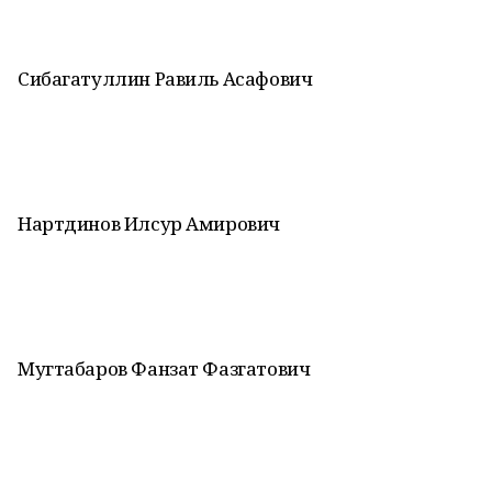
Сибагатуллин Равиль Асафович
Нартдинов Илсур Амирович
Мугтабаров Фанзат Фазгатович