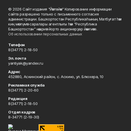
© 2026 Сайт издания "Йәнтөйәк" Копирование информации
сайта разрешено только с письменного согласия
администрации. Башҡортостан Республикаһының Матбуғат һәм
киң мәғлүмәт саралары агентлығы һәм "Республика
Башкортостан" нәшриәт йорто акционерҙар йәмғиәте.
Об использовании персональных данных
Телефон
8(34771) 2-18-50
Эл. почта
yantiyak@yandex.ru
Адрес
452880, Аскинский район, с. Аскино, ул. Блюхера, 10
Рекламная служба
8(34771) 2-20-60
Редакция
8(34771) 2-18-50
Отдел кадров
8-34771 (2-19-30)