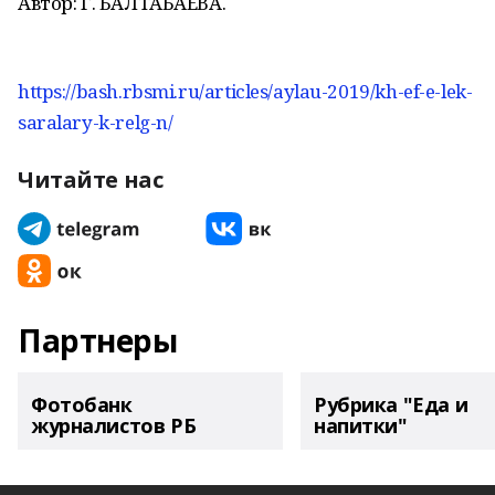
Автор: Г. БАЛТАБАЕВА.
https://bash.rbsmi.ru/articles/aylau-2019/kh-ef-e-lek-
saralary-k-relg-n/
Читайте нас
Партнеры
Фотобанк
Рубрика "Еда и
журналистов РБ
напитки"