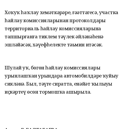
Хоҡуҡ һаҡлау хеҙмәткәрҙәре, ғәҙәттәгесә, участка
һайлау комиссияларынан протоколдарҙы
территориаль һайлау комиссияларына
тапшырғанға тиклем тәүлек әйләнәһенә
эшләйәсәк, хәүефһеҙлекте тәьмин итәсәк.
Шулай уҡ, бөгөн һайлау комиссиялары
урынлашҡан урындарҙа автомобилдәрҙе ҡуйыу
сикләнә. Был, тәүге сиратта, енәйәт ҡылыуҙы
иҫкәртеү өсөн тормошҡа ашырыла.