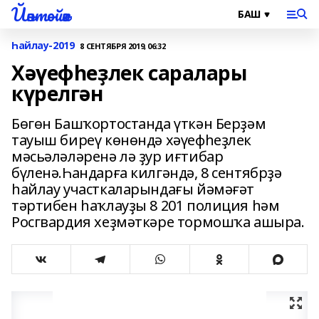
Йәнтөйәк
Һайлау-2019
8 СЕНТЯБРЯ 2019, 06:32
Хәүефһеҙлек саралары
күрелгән
Бөгөн Башҡортостанда үткән Берҙәм
тауыш биреү көнөндә хәүефһеҙлек
мәсьәләләренә лә ҙур иғтибар
бүленә.Һандарға килгәндә, 8 сентябрҙә
һайлау участкаларындағы йәмәғәт
тәртибен һаҡлауҙы 8 201 полиция һәм
Росгвардия хеҙмәткәре тормошҡа ашыра.