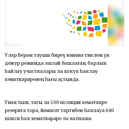
Улар Берҙәм тауыш биреү көнөнә тиклем үк
дежур режимда эшләй башлаған, барлыҡ
һайлау участкалары ла хоҡуҡ һаҡлау
хеҙмәткәрҙәренең һағы аҫтында.
Унан тыш, тағы ла 500 полиция хеҙмәткәре
резервта тора, йәмәғәт тәртибен һаҡлауҙа 640
шәхси һаҡ хеҙмәткәрҙәре лә ҡатнаша.