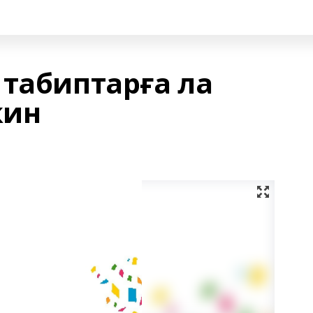
 табиптарға ла
кин