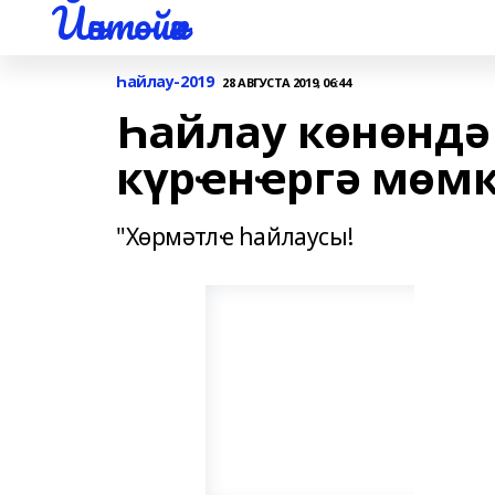
Йәнтөйәк
Һайлау-2019
28 АВГУСТА 2019, 06:44
Һайлау көнөндә
күрҽнҽргә мөм
"Хөрмәтлҽ һайлаусы!