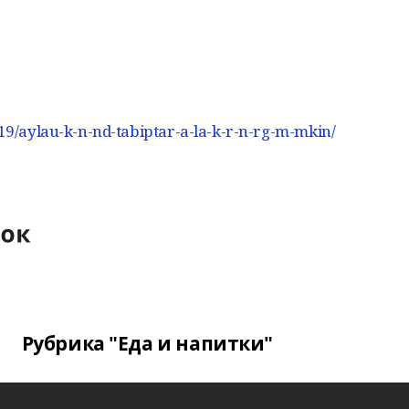
019/aylau-k-n-nd-tabiptar-a-la-k-r-n-rg-m-mkin/
Рубрика "Еда и напитки"