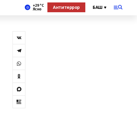
+29 °С
Антитеррор
Ясно