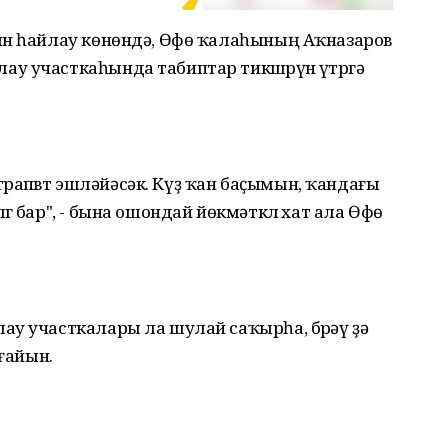
ын һайлау көнөндә, Өфө ҡалаһының Аҡназаров
 участкаһында табиптар тикшҽрҽүҽн үтҽргә
 тҽрапҽвт эшләйәсәк. Күҙ ҡан баҫымын, ҡандағы
ҽ бар", - бына ошондай йөкмәткҽлҽ хат ала Өфө
ау участкалары ла шулай саҡырһа, бҽрәү ҙә
оғайын.