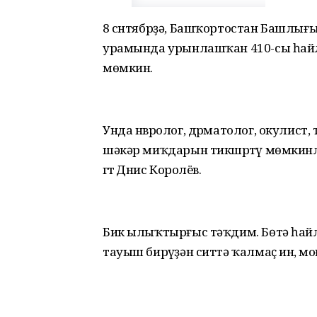
8 сҽнтябрҙә, Башҡортостан Башлығ
урамында урынлашҡан 410-сы һайлау
мөмкин.
Унда нҽвролог, дҽрматолог, окулист,
шәкәр миҡдарын тикшҽртҽү мөмкинлҽг
ҽгҽтҽ Дҽнис Королёв.
Бик ылыҡтырғыс тәҡдим. Бөтә һайл
тауыш бирҽүҙән ситтә ҡалмаҫ инҽ, м