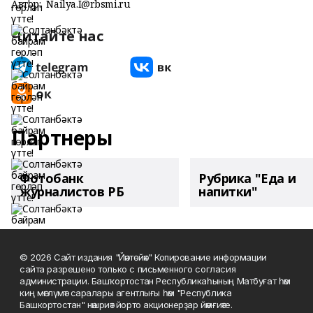
Автор:
Nailya.I@rbsmi.ru
Читайте нас
Партнеры
Фотобанк
Рубрика "Еда и
журналистов РБ
напитки"
© 2026 Сайт издания "Йәнтөйәк" Копирование информации
сайта разрешено только с письменного согласия
администрации. Башҡортостан Республикаһының Матбуғат һәм
киң мәғлүмәт саралары агентлығы һәм "Республика
Башкортостан" нәшриәт йорто акционерҙар йәмғиәте.