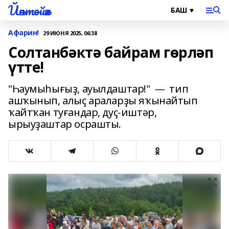
Йәнтөйәк
Афарин!
29 ИЮНЯ 2025, 06:38
Солтанбәктә байрам гөрләп
үтте!
"Һаумыһығыҙ, ауылдаштар!" — тип
ашҡынып, алыҫ араларҙы яҡынайтып
ҡайтҡан туғандар, дуҫ-иштәр,
ырыуҙаштар осрашты.