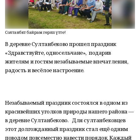
Солтанбәктә байрам гөрләп үтте!
В деревне Султанбеково прошел праздник
«Здравствуйте, односельчане», подарив
жителям и гостям незабываемые впечатления,
радость и весёлое настроение.
Незабываемый праздник состоялся в одном из
красивейших уголков природы нашего района —
в деревне Султанбеково. Для султанбековцев
этот долгожданный праздник стал ещё одним
поводом повсеместно навести порядок. Каждый