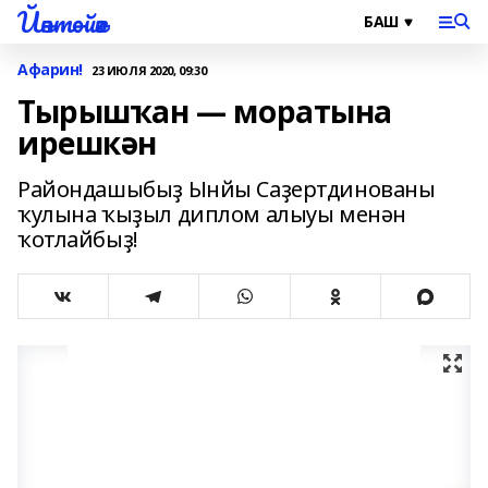
Йәнтөйәк
Афарин!
23 ИЮЛЯ 2020, 09:30
Тырышҡан — моратына
ирешкән
Райондашыбыҙ Ынйы Саҙертдинованы
ҡулына ҡыҙыл диплом алыуы менән
ҡотлайбыҙ!