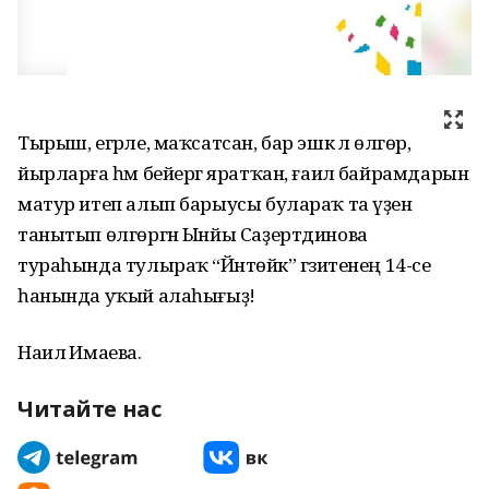
Тырыш, егәрле, маҡсатсан, бар эшкә лә өлгөр,
йырларға һәм бейергә яратҡан, ғаилә байрамдарын
матур итеп алып барыусы булараҡ та үҙен
танытып өлгөргән Ынйы Саҙертдинова
тураһында тулыраҡ “Йәнтөйәк” гәзитенең 14-се
һанында уҡый алаһығыҙ!
Наилә Имаева.
Читайте нас