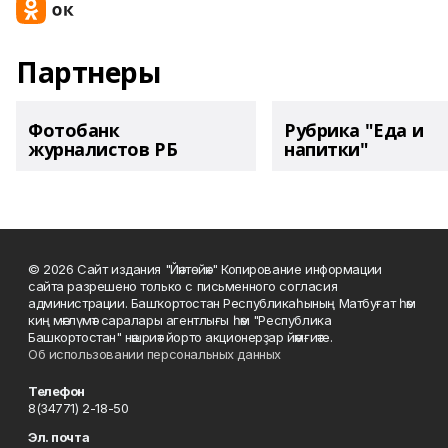
Партнеры
Фотобанк
Рубрика "Еда и
журналистов РБ
напитки"
© 2026 Сайт издания "Йәнтөйәк" Копирование информации
сайта разрешено только с письменного согласия
администрации. Башҡортостан Республикаһының Матбуғат һәм
киң мәғлүмәт саралары агентлығы һәм "Республика
Башкортостан" нәшриәт йорто акционерҙар йәмғиәте.
Об использовании персональных данных
Телефон
8(34771) 2-18-50
Эл. почта