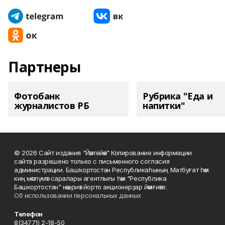
Партнеры
Фотобанк
Рубрика "Еда и
журналистов РБ
напитки"
© 2026 Сайт издания "Йәнтөйәк" Копирование информации
сайта разрешено только с письменного согласия
администрации. Башҡортостан Республикаһының Матбуғат һәм
киң мәғлүмәт саралары агентлығы һәм "Республика
Башкортостан" нәшриәт йорто акционерҙар йәмғиәте.
Об использовании персональных данных
Телефон
8(34771) 2-18-50