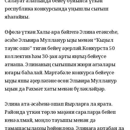
Салауат ҡалаһында бейеү буйынса үткән
республика конкурсында уңышлы сығыш
яһағайны.
Өфөлә үткән Халыҡ-ара бәйгегә Элина етәксеһе,
әсәһе Эльвира Мулланур ҡыҙы менән “Ҡыҙыл
тауис ҡошо” тигән бейеү әҙерләй.Конкурста 50
коллектив һәм 30-ҙан артыҡ яңғыҙ бейеүсе
ҡатнаша. Элинаның сығышын жюри ағзалары
юғары баһалай. Мәртәбәле конкурсҡа бейеүсе
ҡыҙҙы яҡшы әҙерләгәне өсөн Эльвира Мулланур
ҡыҙын да Рәхмәт хаты менән бүләкләйҙәр.
Элина ата-әсәһенә оҡшап йырларға ла ярата.
Районда үткән төрлө мәҙәни сараларҙа бейеп
кенә ҡалмай, моңло тауышы менән дә
тамашасыларҙы һөйөндөрә. Элинаға артабан да