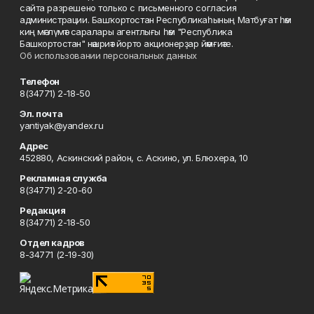
сайта разрешено только с письменного согласия
администрации. Башҡортостан Республикаһының Матбуғат һәм
киң мәғлүмәт саралары агентлығы һәм "Республика
Башкортостан" нәшриәт йорто акционерҙар йәмғиәте.
Об использовании персональных данных
Телефон
8(34771) 2-18-50
Эл. почта
yantiyak@yandex.ru
Адрес
452880, Аскинский район, с. Аскино, ул. Блюхера, 10
Рекламная служба
8(34771) 2-20-60
Редакция
8(34771) 2-18-50
Отдел кадров
8-34771 (2-19-30)