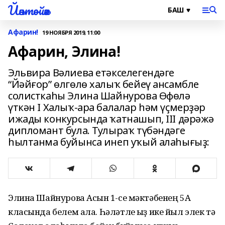
Йәнтөйәк
Афарин!
19 НОЯБРЯ 2019, 11:00
Афарин, Элина!
Эльвира Вәлиева етәкселегендәге
“Йәйғор” өлгөлө халыҡ бейеү ансамбле
солисткаһы Элина Шайнурова Өфөлә
үткән I Халыҡ-ара балалар һәм үҫмерҙәр
ижады конкурсында ҡатнашып, III дәрәжә
дипломант була. Тулыраҡ түбәндәге
һылтанма буйынса инеп уҡый алаһығыҙ:
Элина Шайнурова Асҡын 1-се мәктәбенең 5А
класында белем ала. Һәләтле ҡыҙ ике йыл элек тә