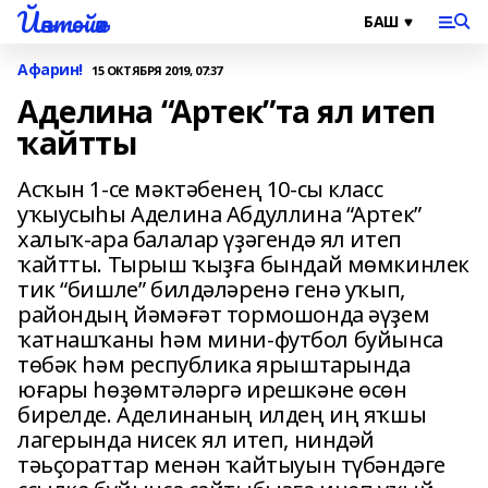
Йәнтөйәк
Афарин!
15 ОКТЯБРЯ 2019, 07:37
Аделина “Артек”та ял итеп
ҡайтты
Асҡын 1-се мәктәбенең 10-сы класс
уҡыусыһы Аделина Абдуллина “Артек”
халыҡ-ара балалар үҙәгендә ял итеп
ҡайтты. Тырыш ҡыҙға бындай мөмкинлек
тик “бишле” билдәләренә генә уҡып,
райондың йәмәғәт тормошонда әүҙем
ҡатнашҡаны һәм мини-футбол буйынса
төбәк һәм республика ярыштарында
юғары һөҙөмтәләргә ирешкәне өсөн
бирелде. Аделинаның илдең иң яҡшы
лагерында нисек ял итеп, ниндәй
тәьҫораттар менән ҡайтыуын түбәндәге