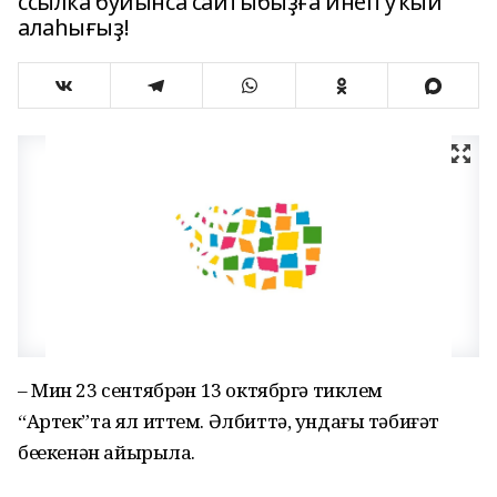
ссылка буйынса сайтыбыҙға инеп уҡый
алаһығыҙ!
– Мин 23 сентябрҙән 13 октябргә тиклем
“Артек”та ял иттем. Әлбиттә, ундағы тәбиғәт
беҙҙекенән айырыла.