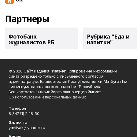
Партнеры
Фотобанк
Рубрика "Еда и
журналистов РБ
напитки"
© 2026 Сайт издания "Йәнтөйәк" Копирование информации
сайта разрешено только с письменного согласия
администрации. Башҡортостан Республикаһының Матбуғат һәм
киң мәғлүмәт саралары агентлығы һәм "Республика
Башкортостан" нәшриәт йорто акционерҙар йәмғиәте.
Об использовании персональных данных
Телефон
8(34771) 2-18-50
Эл. почта
yantiyak@yandex.ru
Адрес