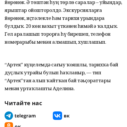
йөрөнөк. Ә төштән һуң төрлө саралар – уйындар,
ярыштар ойошторолдо. Экскурсияларға
йөрөнөк, иҫтәлекле һәм тарихи урындарҙа
булдыҡ. 20 көн ваҡыт үткәнен һиҙмәй ҙә ҡалдыҡ.
Гел аралашып торорға һүҙ бирешеп, телефон
номерҙарыбыҙ менән алмашып, хушлашып.
“Артек” күңелемдә сағыу ҡояшлы, тарихҡа бай
дуҫлыҡ утрайы булып һаҡланыр, — тип
“Артек”тан алып ҡайтҡан бай тәьҫораттары
менән уртаҡлашты Аделина.
Читайте нас