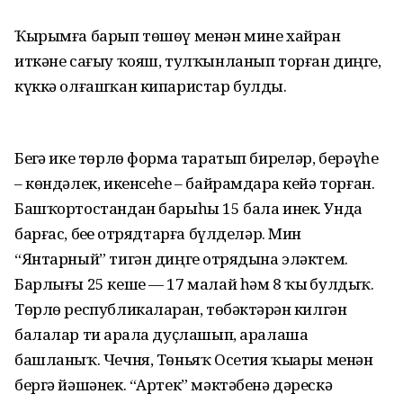
Ҡырымға барып төшөү менән мине хайран
иткәне сағыу ҡояш, тулҡынланып торған диңгеҙ,
күккә олғашҡан кипаристар булды.
Беҙгә ике төрлө форма таратып бирҙеләр, берәүһе
– көндәлек, икенсеһе – байрамдарҙа кейә торған.
Башҡортостандан барыһы 15 бала инек. Унда
барғас, беҙҙе отрядтарға бүлделәр. Мин
“Янтарный” тигән диңгеҙ отрядына эләктем.
Барлығы 25 кеше — 17 малай һәм 8 ҡыҙ булдыҡ.
Төрлө республикаларҙан, төбәктәрҙән килгән
балалар тиҙ арала дуҫлашып, аралаша
башланыҡ. Чечня, Төньяҡ Осетия ҡыҙҙары менән
бергә йәшәнек. “Артек” мәктәбенә дәрескә