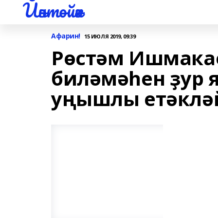
Йәнтөйәк
Афарин!
15 ИЮЛЯ 2019, 09:39
Рөстәм Ишмака
биләмәһен ҙур 
уңышлы етәклә