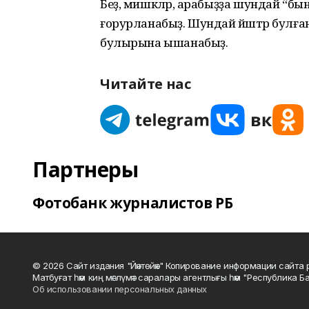
Беҙ, мишкәләр, арабыҙҙа шундай “бын
ғорурланабыҙ. Шундай йәштәр булға
булырына ышанабыҙ.
Читайте нас
Партнеры
Фотобанк журналистов РБ
© 2026 Сайт издания "Йәнтөйәк" Копирование информации сайт
Матбуғат һәм киң мәғлүмәт саралары агентлығы һәм "Республика Ба
Об использовании персональных данных