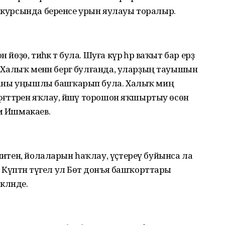
онкурсында беренсе урын яулауы торалыр.
йөҙө, тиһәк тә була. Шуға күрә һәр ваҡыт бар ерҙә
м. Халыҡ менән бергә булғанда, уларҙың тауышын
зифаны уңышлы башҡарып була. Халыҡ миңә
әғәттәрен яҡлау, йәшәү торошон яҡшыртыу өсөн
әм Ишмакаев.
ниәтен, йолаларын һаҡлау, үҫтереү буйынса ла
ә. Күптән түгел ул Бөтә донъя башҡорттары
кләнде.