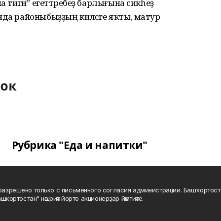
а тигән” егеттәребеҙ барлығына сикһеҙ
нда районыбыҙҙың киләсәге яҡты, матур
Рубрика "Еда и напитки"
а разрешено только с письменного согласия администрации. Башҡортос
шкортостан" нәшриәт йорто акционерҙар йәмғиәте.