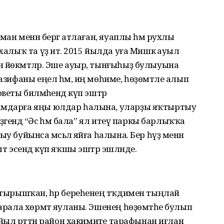
аман менән бергә атлаған, яуаплы һәм рухлы
халыҡ та үҙ итә. 2015 йылда уға Мишкә ауыл
 йөкмәтәләр. Эше ауыр, тынғыһыҙ булыуына
вазифаны еңел һәм, иң мөһиме, һөҙөмтәле алып
веты биләмәһендә күп эштәр
рамдарға яңы юлдар һалына, уларҙы яҡтыртыу
ҙәгендә “Әсә һәм бала” ял итеү паркы барлыҡҡа
у буйынса мәсьәлә яйға һалына. Бер һүҙ менән
ыт эсендә күп яҡшы эштәр эшләнде.
ә тырышҡан, һәр береһенең тәҡдимен тыңлай
 арала хөрмәт яуланы. Эшенең һөҙөмтәһе булып
 йыл рәттән район хакимиәте тарафынан иғлан