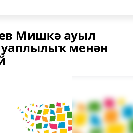
ев Мишкә ауыл
яуаплылыҡ менән
й