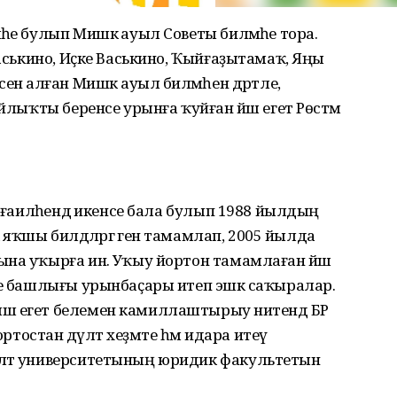
һе булып Мишкә ауыл Советы биләмәһе тора.
Васькино, Иҫке Васькино, Ҡыйғаҙытамаҡ, Яңы
нә алған Мишкә ауыл биләмәһен дәртле,
айлыҡты беренсе урынға ҡуйған йәш егет Рөстәм
р ғаиләһендә икенсе бала булып 1988 йылдың
к яҡшы билдәләргә генә тамамлап, 2005 йылда
на уҡырға инә. Уҡыу йортон тамамлаған йәш
һе башлығы урынбаҫары итеп эшкә саҡыралар.
ш егет белемен камиллаштырыу ниәтендә БР
стан дәүләт хеҙмәте һәм идара итеү
үләт университетының юридик факультетын