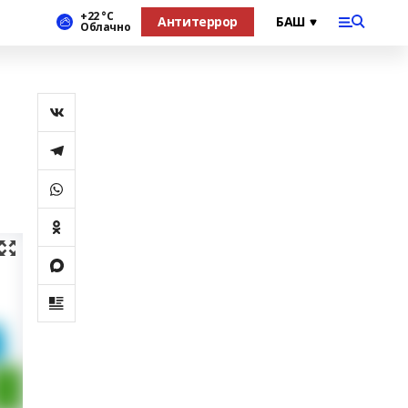
+22 °С
Антитеррор
Облачно