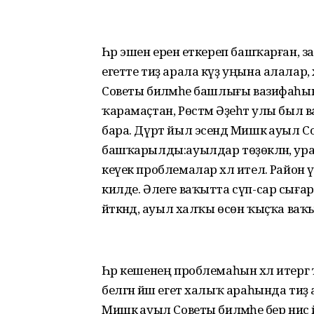
Һәр эшен еренә еткереп башҡарған, з
егетте тиҙ арала күҙ уңына алалар, 
Советы биләмәһе башлығы вазифаһын
ҡарамаҫтан, Рөстәм Әҙеһәт улы был 
бара. Дүрт йыл эсендә Мишкә ауыл Со
башҡарылды:ауылдар төҙөкләнә, у
кеүек проблемалар хәл ителә. Район ү
килде. Әлеге ваҡытта сүп-сар сығары
әйткәндә, ауыл халҡы өсөн ҡыҫҡа ваҡ
Һәр кешенең проблемаһын хәл итерг
белгән йәш егет халыҡ араһында тиҙ
Мишкә ауыл Советы биләмәһе бер нисә