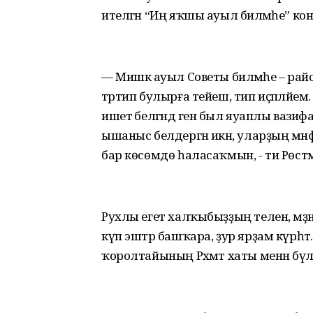
ителгән “Иң яҡшы ауыл биләмәһе” к
— Мишкә ауыл Советы биләмәһе – район 
тәртип булырға тейеш, тип иҫәпләйе
ишетә белгәндә генә был яуаплы ва
ышаныс белдергән икән, уларҙың мәнф
бар көсөмдө һаласаҡмын, - ти Рөст
Рухлы егет халҡыбыҙҙың телен, мәҙә
күп эштәр башҡара, ҙур ярҙам күрһәт
ҡоролтайының Рәхмәт хаты менән бүлә