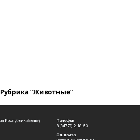
Рубрика "Животные"
тан Республикаһының
Телефон
8(34771) 2-18-50
Эл. почта