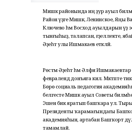
Мишкә районында иң ҙур ауыл биләмә
Район үҙәге Мишкә, Ленинское, Яңы 
Ключево һәм Восход ауылдарын үҙ эсе
тынғыһыҙ, талапсан, ғәҙеллекте, яб
Әҙеһәт улы Ишмакаев етәкләй.
Рөстәм Әҙеһәт һәм Әлфиә Ишмакаевта
февралендә донъяға килә. Мәктәпте ти
Бөрө социаль педагогия академияһы
белгесте Мишкә ауыл Советы биләмә
Эшен бик яратып башҡара ул. Тыры
Президенты ҡарамағындағы Башҡорто
академияһын, артабан Башҡорт дә
тамамлай.