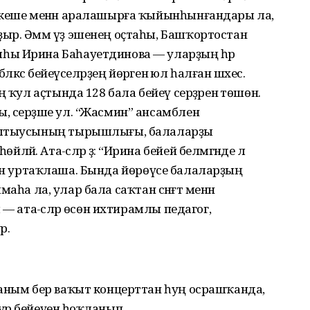
 кеше менән аралашырға ҡыйынһынғандары ла,
ыр. Әммә үҙ эшенең оҫтаһы, Башҡортостан
һы Ирина Баһауетдинова — уларҙың һәр
ләкәс бейеүселәрҙең йөрәгенә юл һалған шәхес.
 ҡул аҫтында 128 бала бейеү серҙәренә төшөнә.
 серҙәше ул. “Жасмин” ансамбленә
уҡытыусының тырышлығы, балаларҙы
. Ата-әсәләр ҙә: “Ирина бейей белмәгәнде лә
 менән уртаҡлаша. Бында йөрөүсе балаларҙың
лмаһа ла, улар бала саҡтан сәнғәт менән
— ата-әсәләр өсөн ихтирамлы педагог,
р.
раным бер ваҡыт концерттан һуң осрашҡанда,
р бейеүенә һоҡланып.