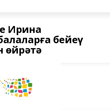
е Ирина
балаларға бейеү
н өйрәтә