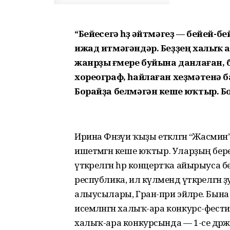
“Бейеүсегә һүҙ әйтмәгеҙ — бейей-
ижад итмәгәндәр. Беҙҙең халыҡ а
жанрҙы ғүмере буйына данлаған, 
хореограф, һайлаған хеҙмәтенә б
Борайҙа белмәгән кеше юҡтыр. Б
Ирина Фәнзәүи ҡыҙы етәкләгән “Жас
ишетмәгән кеше юҡтыр. Уларҙың бер
үткәрелгән һәр концертҡа айырыуса бер 
республика, ил күләмендә үткәрелгән
алыусылары, Гран-при эйәләре. Бына
исемләнгән халыҡ-ара конкурс-фести
халыҡ-ара конкурсында — 1-се дәрәжә