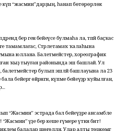
әре күп “жасмин”дарҙың, һанап бөтөрөрлөк
дәрендә бер генә бейеүсе булмаһа ла, тәпәй баҫҡас
әпте тамамлағас, Стәрлетамаҡ ҡалаһына
кумына юллана. Балетмейстер, хореографик
алған ҡыҙ тыуған районында эш башлай. Ул
, балетмейстер булып эшләй башлауына ла 23
 бала бейергә өйрәнгән, күпме бейеүҙәр ҡуйылған,
...
ып “Жасмин” эстрада бал бейеүҙәре ансамбле
л! “Жасмин” үҙе бер кеше ғүмере үткән бит!
 тиклем балалар шөғөлләнә. Улар алты төркөмгә