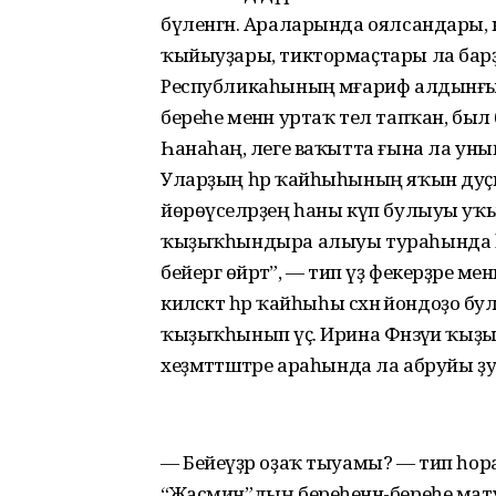
бүленгән. Араларында оялсандары,
ҡыйыуҙары, тиктормаҫтары ла барҙ
Республикаһының мәғариф алдынғы
береһе менән уртаҡ тел тапҡан, был бә
Һанаһаң, әлеге ваҡытта ғына ла уның
Уларҙың һәр ҡайһыһының яҡын дуҫы,
йөрөүселәрҙең һаны күп булыуы 
ҡыҙыҡһындыра алыуы тураһында һөйләй
бейергә өйрәтә”, — тип үҙ фекерҙәре
киләсәктә һәр ҡайһыһы сәхнә йондоҙо бу
ҡыҙыҡһынып үҫә. Ирина Фәнзәүи ҡыҙы 
хеҙмәттәштәре араһында ла абруйы ҙу
— Бейеүҙәр оҙаҡ тыуамы? — тип һо
“Жасмин”дың береһенән-береһе мату