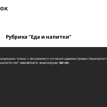
Рубрика "Еда и напитки"
а разрешено только с письменного согласия администрации. Башҡортос
шкортостан" нәшриәт йорто акционерҙар йәмғиәте.