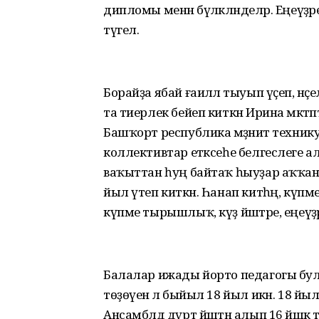
дипломы менән бүләкләнделәр. Еңеүҙ
түгел.
Борайҙа ябай ғаиләлә тыуып үҫеп, нәҫел
та тиерлек бейеп киткән Ирина мәкт
Башҡорт республика мәҙәниәт техни
коллективтар етәксеһе белгеслеге 
ваҡыттан һуң байтаҡ һыуҙар аҡҡан
йыл үтеп киткән. Һанап китһәң, күпме
күпме тырышлыҡ, күҙ йәштәре, еңеүҙәр
Балалар ижады йорто педагогы бул
төҙөүенә лә быйыл 18 йыл икән. 18 йы
Ансамблдә дүрт йәштән алып 16 йәшкә