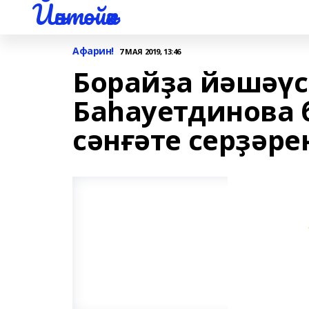
Йәнтөйәк
Афарин!
7 МАЯ 2019, 13:46
Борайҙа йәшәүс
Баһауетдинова 
сәнғәте серҙәре