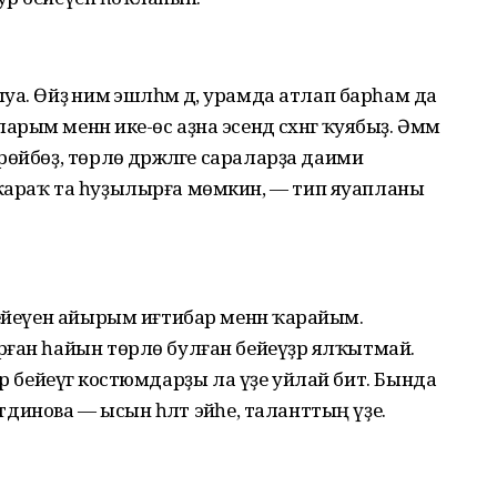
. Өйҙә нимә эшләһәм дә, урамда атлап барһам да
м менән ике-өс аҙна эсендә сәхнәгә ҡуябыҙ. Әммә
йбөҙ, төрлө дәрәжәләге сараларҙа даими
ҡараҡ та һуҙылырға мөмкин, — тип яуапланы
бейеүен айырым иғтибар менән ҡарайым.
ған һайын төрлө булған бейеүҙәр ялҡытмай.
? Һәр бейеүгә костюмдарҙы ла үҙе уйлай бит. Бында
етдинова — ысын һәләт эйәһе, таланттың үҙе.