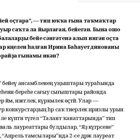
бейей оҫтара”, — тип юҡҡа ғына таҡмаҡтар
уыр саҡта ла йырлаған, бейегән. Бына ошо
балаларҙы бейеү сәнғәтенә алып ингән оҫта
ар күңелен һалған Ирина Баһауетдинованы
орайҙа ғынамы икән?
мин” бейеү ансамбленең уңыштары тураһында
еһенән-береһе сағыу сығыштары районда
йәм, нәзәкәтлек, күркәмлек өҫтәй. Улар —
 ҙур конкурстарҙың һәр саҡ тиерлек призлы урын
 әле күптән түгел “Талант ҡанаттарында” тип
валь лауреаттары булдылар, “Яҙ күгәрсене”
, “Апрель тамсылары”нда 2-се дәрәжә лауреат