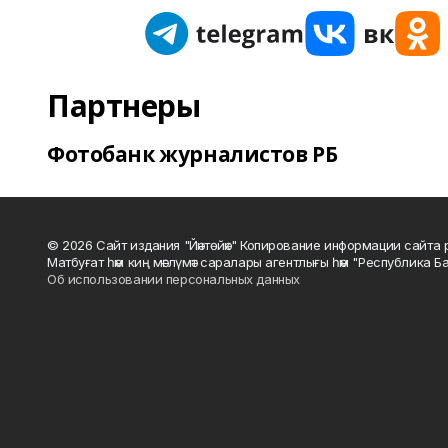
Партнеры
Фотобанк журналистов РБ
© 2026 Сайт издания "Йәнтөйәк" Копирование информации сайт
Матбуғат һәм киң мәғлүмәт саралары агентлығы һәм "Республика Ба
Об использовании персональных данных