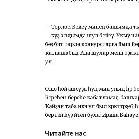
— Төрлөсә. Бейеү минең башымда тыуа
— күҙ алдымда шул бейеү. Уҡыусылары
беҙ бит төрлө конкурстарға йыш йөрө
ҡатнашабыҙ. Ана шулар менән оҙаҡ
ул.
Ошо һөйләшеүҙән һуң мин уның һәр 
Береһен-береһе ҡабатламаҫ, башҡар
Ҡайҙан таба икән ул был хәрәкәттәрҙе
бер генә һүҙ әйтеп була: Ирина Баһау
Читайте нас