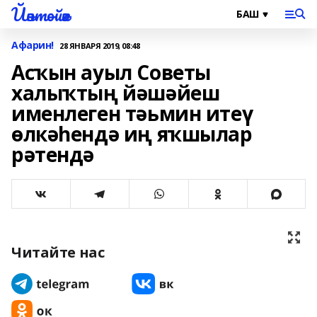
Йәнтөйәк
Афарин!
28 ЯНВАРЯ 2019, 08:48
Асҡын ауыл Советы
халыҡтың йәшәйеш
именлеген тәьмин итеү
өлкәһендә иң яҡшылар
рәтендә
Читайте нас