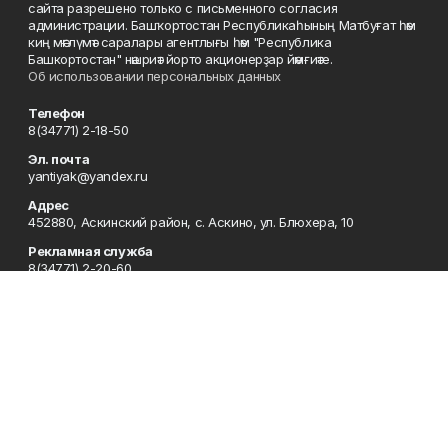
сайта разрешено только с письменного согласия
администрации. Башҡортостан Республикаһының Матбуғат һәм
киң мәғлүмәт саралары агентлығы һәм "Республика
Башкортостан" нәшриәт йорто акционерҙар йәмғиәте.
Об использовании персональных данных
Телефон
8(34771) 2-18-50
Эл. почта
yantiyak@yandex.ru
Адрес
452880, Аскинский район, с. Аскино, ул. Блюхера, 10
Рекламная служба
8(34771) 2-20-60
Редакция
8(34771) 2-18-50
Отдел кадров
8-34771 (2-19-30)