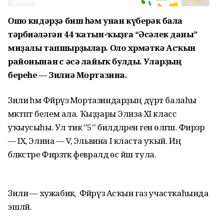
Ошо көндәрҙә биш һәм унан күберәк бала
тәрбиәләгән 44 ҡатын-ҡыҙға “Әсәлек даны”
миҙалы тапшырҙылар. Оло хөрмәткә Асҡын
районынан өс әсә лайыҡ булды. Уларҙың
береһе — Зилиә Мортазина.
Зилиә һәм Фәйрүз Мортазиндарҙың дүрт балаһы
мәктәптә белем ала. Ҡыҙҙары Элиза XI класс
уҡыусыһы. Ул тик ”5” билдәләренә генә өлгәшә. Фирзәр
— IX, Элина — V, Эльвина I класта уҡый. Иң
бәләкәстәре Фирзәткә февралдә өс йәш тула.
Зилиә — хужабикә, ә Фәйрүз Асҡын газ участкаһында
эшләй.