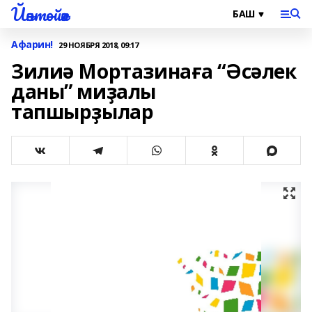
Йәнтөйәк
Афарин!
29 НОЯБРЯ 2018, 09:17
Зилиә Мортазинаға “Әсәлек
даны” миҙалы
тапшырҙылар