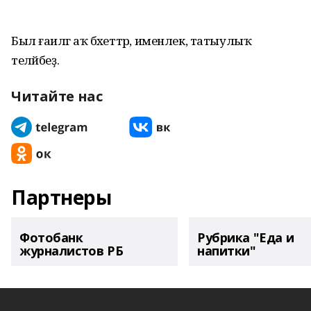
Был ғаиләгә аҡ бәхеттәр, именлек, татыулыҡ
теләйбеҙ.
Читайте нас
Партнеры
Фотобанк
Рубрика "Еда и
журналистов РБ
напитки"