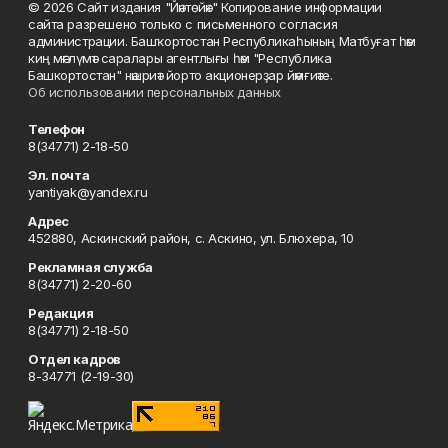
© 2026 Сайт издания "Йәнтөйәк" Копирование информации
сайта разрешено только с письменного согласия
администрации. Башҡортостан Республикаһының Матбуғат һәм
киң мәғлүмәт саралары агентлығы һәм "Республика
Башкортостан" нәшриәт йорто акционерҙар йәмғиәте.
Об использовании персональных данных
Телефон
8(34771) 2-18-50
Эл. почта
yantiyak@yandex.ru
Адрес
452880, Аскинский район, с. Аскино, ул. Блюхера, 10
Рекламная служба
8(34771) 2-20-60
Редакция
8(34771) 2-18-50
Отдел кадров
8-34771 (2-19-30)