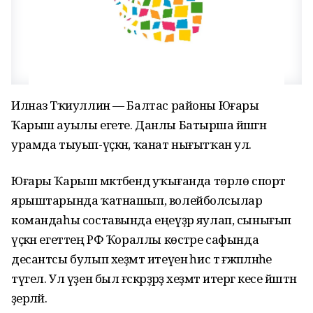
Илназ Тәҡиуллин — Балтас районы Юғары
Ҡарыш ауылы егете. Данлы Батырша йәшәгән
урамда тыуып-үҫкән, ҡанат нығытҡан ул.
Юғары Ҡарыш мәктәбендә уҡығанда төрлө спорт
ярыштарында ҡатнашып, волейболсылар
командаһы составында еңеүҙәр яулап, сынығып
үҫкән егеттең РФ Ҡораллы көстәре сафында
десантсы булып хеҙмәт итеүенә һис тә ғәжәпләнәһе
түгел. Ул үҙен был ғәскәрҙәрҙә хеҙмәт итергә кесе йәштән
әҙерләй.