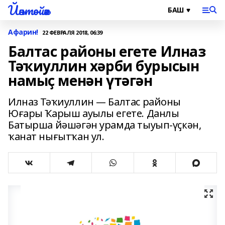
Йәнтөйәк
Афарин!
22 ФЕВРАЛЯ 2018, 06:39
Балтас районы егете Илназ
Тәҡиуллин хәрби бурысын
намыҫ менән үтәгән
Илназ Тәҡиуллин — Балтас районы
Юғары Ҡарыш ауылы егете. Данлы
Батырша йәшәгән урамда тыуып-үҫкән,
ҡанат нығытҡан ул.