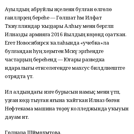
Ауылдың абруйлы нәҫеленән булған өлгөлө
ғаиләләрҙең береһе — Гөлшат һәм Илфат
Тәҡиуллиндар ҡыҙҙары Алһыу менән бергәләп
Илназды армияға 2016 йылдың көҙөндә оҙатҡан.
Егет Новосибирск ҡалаһында «учебка»ла
булғандан һуң хеҙмәтен Мәскәү эргәһендәге
частарҙың береһендә — Юғары разведка
идаралығы етәкселегендәге махсус билдәләнештәге
отрядта үтә.
Ил алдындағы изге бурысын намыҫ менән үтәп,
уҙған көҙҙә тыуған яғына ҡайтҡан Илназ бөгөн
Нефтекама машина төҙөү колледжында уҡыуын
дауам итә.
Гөлнара Шәймөхәмәтова.