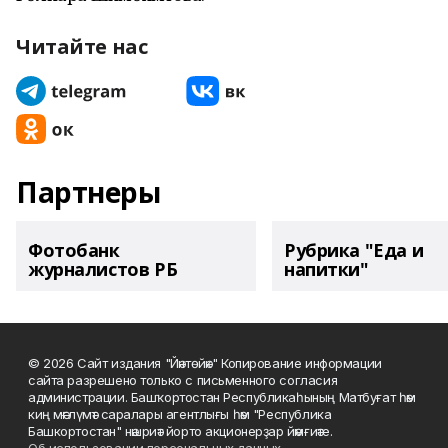
Читайте нас
Партнеры
Фотобанк
Рубрика "Еда и
журналистов РБ
напитки"
© 2026 Сайт издания "Йәнтөйәк" Копирование информации
сайта разрешено только с письменного согласия
администрации. Башҡортостан Республикаһының Матбуғат һәм
киң мәғлүмәт саралары агентлығы һәм "Республика
Башкортостан" нәшриәт йорто акционерҙар йәмғиәте.