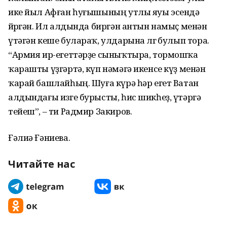
ике йыл Афған һуғышының утлы яуы эсендә
йөрөгән. Ил алдында биргән антын намыҫ менән
үтәгән кеше булараҡ, улдарына өлгө булып тора.
“Армия ир-егеттәрҙе сыныҡтыра, тормошҡа
ҡарашты үҙгәртә, күп нәмәгә икенсе күҙ менән
ҡарай башлайһың. Шуға күрә һәр егет Ватан
алдындағы изге бурысты, һис шикһеҙ, үтәргә
тейеш”, – ти Радмир Закиров.
Ғәлиә Ғәниева.
Читайте нас