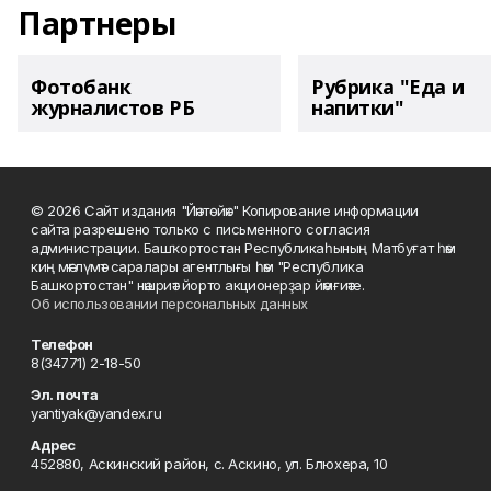
Партнеры
Фотобанк
Рубрика "Еда и
журналистов РБ
напитки"
© 2026 Сайт издания "Йәнтөйәк" Копирование информации
сайта разрешено только с письменного согласия
администрации. Башҡортостан Республикаһының Матбуғат һәм
киң мәғлүмәт саралары агентлығы һәм "Республика
Башкортостан" нәшриәт йорто акционерҙар йәмғиәте.
Об использовании персональных данных
Телефон
8(34771) 2-18-50
Эл. почта
yantiyak@yandex.ru
Адрес
452880, Аскинский район, с. Аскино, ул. Блюхера, 10