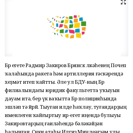
Бөрө егете Радмир Закиров Брянск өлкәһенең Почеп
ҡалаһында ракета һәм артиллерия ғәскәрендә
хеҙмәт итеп ҡайтты. Әле ул БДУ-ның Бөрө
филиалындағы юридик факультетта уҡыуын
дауам итә, бер үк ваҡытта Бөрө полицияһында
эшләп тә йөрөй. Тыуған илде һаҡлау, туғандарҙың
именлеген ҡайғыртыу ир-егет иңендә булыуы
Закировтарҙың ғаиләһендә бәләкәйҙән
һалынған. Сөнки атаһы Илгиз Миңлеәғзәм улы