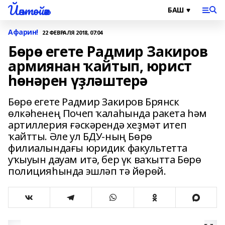
Йәнтөйәк
Афарин!
22 ФЕВРАЛЯ 2018, 07:04
Бөрө егете Радмир Закиров
армиянан ҡайтып, юрист
һөнәрен үҙләштерә
Бөрө егете Радмир Закиров Брянск
өлкәһенең Почеп ҡалаһында ракета һәм
артиллерия ғәскәрендә хеҙмәт итеп
ҡайтты. Әле ул БДУ-ның Бөрө
филиалындағы юридик факультетта
уҡыуын дауам итә, бер үк ваҡытта Бөрө
полицияһында эшләп тә йөрөй.