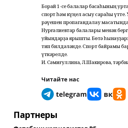
Борай 1-се балалар баҡсаһының ур
спорт һәм күңел асыу сараһы үтте. 
рәүешен пропагандалау маҡсатында
Нурғәлиевтар балалары менән бергә
уйындарҙа ярышты. Бөтә һынауҙарҙ
тип билдәләнде. Спорт байрамы ба
үткәрелде.
И. Сәмиғуллина, Л.Шакирова, тәрби
Читайте нас
Партнеры