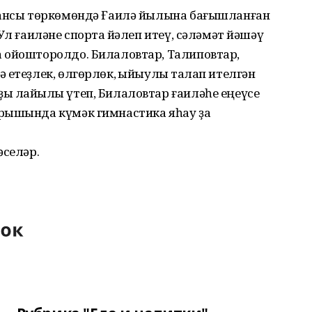
тансы төркөмөндә Ғаилә йылына бағышланған
Ул ғаиләне спортҡа йәлеп итеү, сәләмәт йәшәү
 ойошторолдо. Билаловтар, Талиповтар,
 етеҙлек, өлгөрлөк, ҡыйыулыҡ талап ителгән
ы лайыҡлы үтеп, Билаловтар ғаиләһе еңеүсе
рышында күмәк гимнастика яһау ҙа
әселәр.