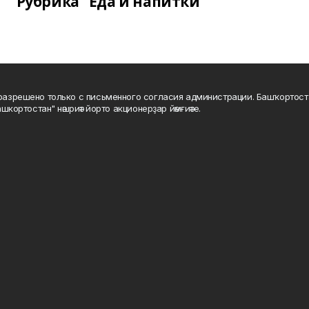
Рубрика "Еда и напитки"
а разрешено только с письменного согласия администрации. Башҡортос
шкортостан" нәшриәт йорто акционерҙар йәмғиәте.