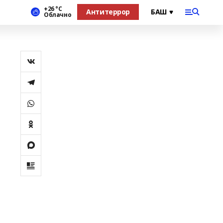
+26 °С
Антитеррор
Облачно