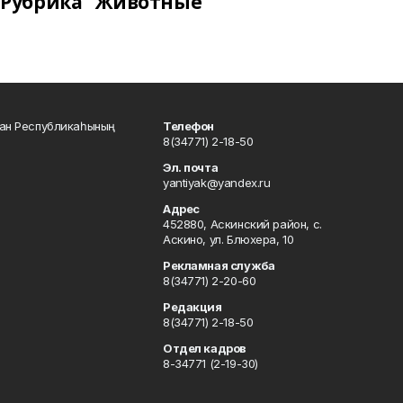
Рубрика "Животные"
тан Республикаһының
Телефон
8(34771) 2-18-50
Эл. почта
yantiyak@yandex.ru
Адрес
452880, Аскинский район, с.
Аскино, ул. Блюхера, 10
Рекламная служба
8(34771) 2-20-60
Редакция
8(34771) 2-18-50
Отдел кадров
8-34771 (2-19-30)