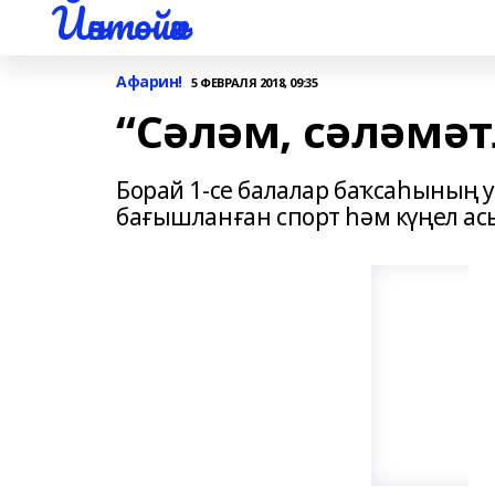
Йәнтөйәк
Афарин!
5 ФЕВРАЛЯ 2018, 09:35
“Сәләм, сәләмәт
Борай 1-се балалар баҡсаһының 
бағышланған спорт һәм күңел асы