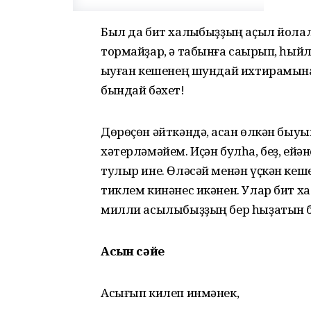
Был да бит халҡыбыҙҙың аҫыл йолала
тормайҙар, ә табынға саҡырып, һый
ҡыуған кешенең шундай ихтирамына л
бындай бәхет!
Дөрөҫөн әйткәндә, ҡасан өлкән быуы
хәтерләмәйем. Иҫән булһа, беҙ, ейә
тулыр ине. Өләсәй менән үҫкән кеш
тиклем кинәнес икәнен. Улар бит х
милли асылыбыҙҙың бер һыҙатын бү
Асҡын сәйе
Асығып килеп инмәнек,