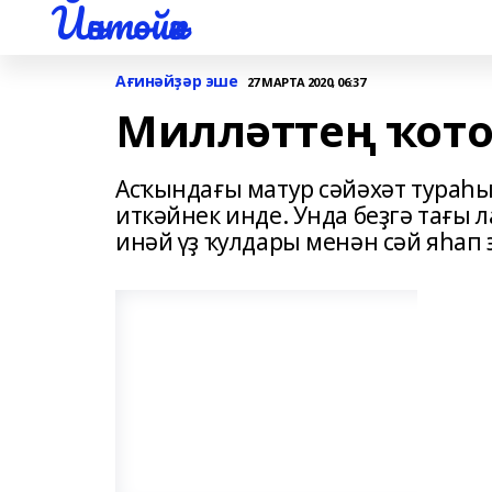
Йәнтөйәк
Ағинәйҙәр эше
27 МАРТА 2020, 06:37
Милләттең ҡото
Асҡындағы матур сәйәхәт тураһ
иткәйнек инде. Унда беҙгә тағы 
инәй үҙ ҡулдары менән сәй яһап 