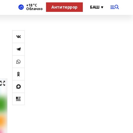
+18 °С
Антитеррор
Облачно
р