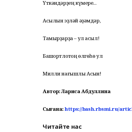
Үткәндәрҙең күмере...
Асылын эҙләй әҙәмдәр,
Тамырҙарҙа – ул асыл!
Башҡортлоҡтоң өлгөһө ул
Милли нағышлы Асҡын!
Автор: Лариса Абдуллина
Сығанаҡ:
https://bash.rbsmi.ru/artic
Читайте нас