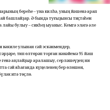
рының береһе – ҡунаҡ килһә, уның йәшенә ҡарап
лай башлайҙар. Ә бында туғыҙынсы тиҫтәһен
айыҡ булыу – сикһеҙ ҡыуаныс. Кемгә эләгә әле
н вәкиле ҡулынан сәй эскәнмендер,
нсәрҙәре, тип өлтөрәп торған нәнәйемә 95 йәш
е генә аңлайҙыр аралашыу, серләшеүҙең ни
атта сәй яһағанда күңеленең бер өлөшөн,
ләк итә төҫлө.