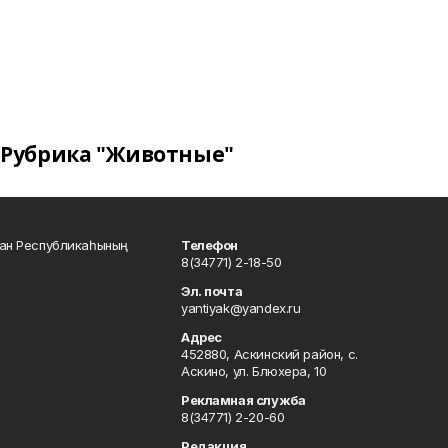
Рубрика "Животные"
тан Республикаһының
Телефон
8(34771) 2-18-50
Эл. почта
yantiyak@yandex.ru
Адрес
452880, Аскинский район, с.
Аскино, ул. Блюхера, 10
Рекламная служба
8(34771) 2-20-60
Редакция