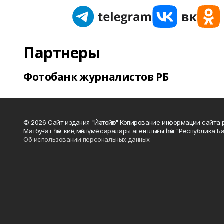
Партнеры
Фотобанк журналистов РБ
© 2026 Сайт издания "Йәнтөйәк" Копирование информации сайт
Матбуғат һәм киң мәғлүмәт саралары агентлығы һәм "Республика Ба
Об использовании персональных данных