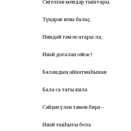
Сигелгән мендәр тыштары,
Түңәрәк кенә балаҫ.
Ниндәй тәмле ҡаҡтары ла,
Инәй доғалап ҡойғас!
Баландың ҡайнатмаһынан
Бала саҡ таты килә.
Сәйҙән үлән тәмен бирә –
Инәй танһыҡты белә.