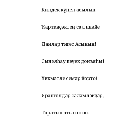
Килдек күңел асылып.
Ҡарткиҫәктең сал инәйе
Данлар тигәс Асҡынын!
Сынъяһау кеүек донъяһы!
Хикмәтле семәр йорто!
Ярангөлдәр сәләмләйҙәр,
Таратып ҡатын ҡотон.