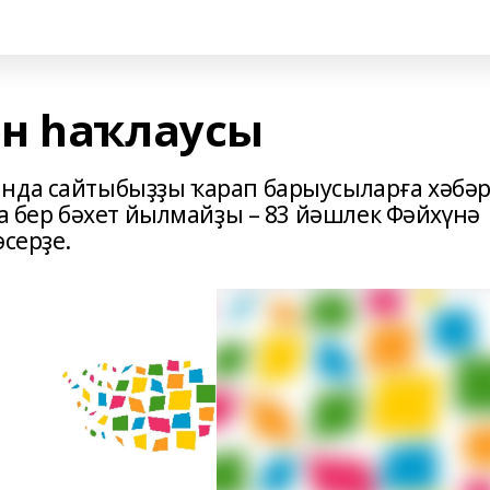
н һаҡлаусы
ында сайтыбыҙҙы ҡарап барыусыларға хәбә
ла бер бәхет йылмайҙы – 83 йәшлек Фәйхүнә
эсерҙе.