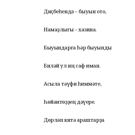
Диҫбеһендә – быуын ҡото,
Намаҙлығы – хазина.
Быуындарға һәр быуынды
Биләй ул иң саф иман.
Асыла тәүфиҡ һиммәте,
Һөйәнтөҙҙең дәүере.
Дөрләп китә ҡараштарҙа