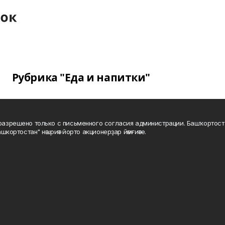
Рубрика "Еда и напитки"
а разрешено только с письменного согласия администрации. Башҡортос
шкортостан" нәшриәт йорто акционерҙар йәмғиәте.