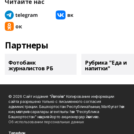
Читайте нас
Партнеры
Фотобанк
Рубрика "Еда и
журналистов РБ
напитки"
© 2026 Сайт издания "Йәнтөйәк" Копирование информации
сайта разрешено только с письменного согласия
администрации. Башҡортостан Республикаһының Матбуғат һәм
киң мәғлүмәт саралары агентлығы һәм "Республика
Башкортостан" нәшриәт йорто акционерҙар йәмғиәте.
Об использовании персональных данных
Телефон