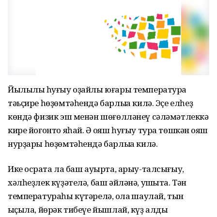
Йылылыҡ һуғыу оҙайлы юғары температура
тәьҫире һөҙөмтәһендә барлыҡҡа килә. Эҫе елһеҙ
көндә физик эш менән шөғөлләнеү сәләмәтлеккә
кире йоғонто яһай. Ә ҡояш һуғыу тура төшкән ҡояш
нурҙары һөҙөмтәһендә барлыҡҡа килә.
Ике осраҡта ла баш ауырта, арыу-талсығыу,
хәлһеҙлек күҙәтелә, баш әйләнә, уҡшыта. Тән
температураһы күтәрелә, ҡолаҡ шаулай, тын
ҡыҫыла, йөрәк тибеүе йышлай, күҙ алды