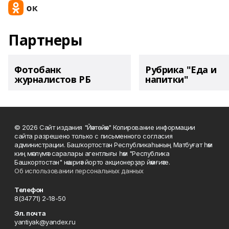
Партнеры
Фотобанк
Рубрика "Еда и
журналистов РБ
напитки"
© 2026 Сайт издания "Йәнтөйәк" Копирование информации
сайта разрешено только с письменного согласия
администрации. Башҡортостан Республикаһының Матбуғат һәм
киң мәғлүмәт саралары агентлығы һәм "Республика
Башкортостан" нәшриәт йорто акционерҙар йәмғиәте.
Об использовании персональных данных
Телефон
8(34771) 2-18-50
Эл. почта
yantiyak@yandex.ru