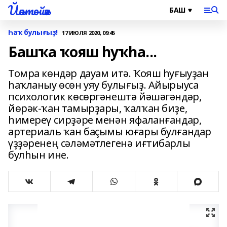
Йәнтөйәк
Һаҡ булығыҙ!
17 ИЮЛЯ 2020, 09:45
Башҡа ҡояш һуҡһа...
Томра көндәр дауам итә. Ҡояш һуғыуҙан
һаҡланыу өсөн уяу булығыҙ. Айырыуса
психологик көсөргәнештә йәшәгәндәр,
йөрәк-ҡан тамырҙары, ҡалҡан биҙе,
һимереү сирҙәре менән яфаланғандар,
артериаль ҡан баҫымы юғары булғандар
үҙҙәренең сәләмәтлегенә иғтибарлы
булһын ине.