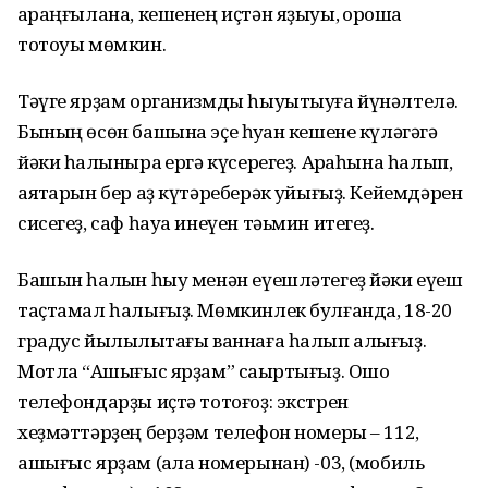
ҡараңғылана, кешенең иҫтән яҙыуы, ҡорошҡаҡ
тотоуы мөмкин.
Тәүге ярҙам организмды һыуытыуға йүнәлтелә.
Бының өсөн башына эҫе һуҡҡан кешене күләгәгә
йәки һалҡыныраҡ ергә күсерегеҙ. Арҡаһына һалып,
аяҡтарын бер аҙ күтәреберәк ҡуйығыҙ. Кейемдәрен
сисегеҙ, саф һауа инеүен тәьмин итегеҙ.
Башын һалҡын һыу менән еүешләтегеҙ йәки еүеш
таҫтамал һалығыҙ. Мөмкинлек булғанда, 18-20
градус йылылыҡтағы ваннаға һалып алығыҙ.
Мотлаҡ “Ашығыс ярҙам” саҡыртығыҙ. Ошо
телефондарҙы иҫтә тотоғоҙ: экстрен
хеҙмәттәрҙең берҙәм телефон номеры – 112,
ашығыс ярҙам (ҡала номерынан) -03, (мобиль