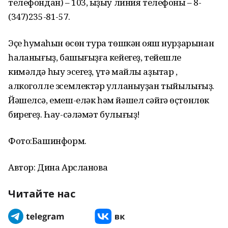
телефондан) – 103, ҡыҙыу линия телефоны – 8-
(347)235-81-57.
Эҫе һуҡмаһын өсөн тура төшкән ҡояш нурҙарынан
һаҡланығыҙ, башығыҙға кейегеҙ, тейешле
кимәлдә һыу эсегеҙ, үтә майлы аҙыҡтар ,
алкоголле зсемлектәр ҡулланыуҙан тыйылығыҙ.
Йәшелсә, емеш-еләк һәм йәшел сәйгә өҫтөнлөк
бирегеҙ. Һау-сәләмәт булығыҙ!
Фото:Башинформ.
Автор: Дина Арсланова
Читайте нас