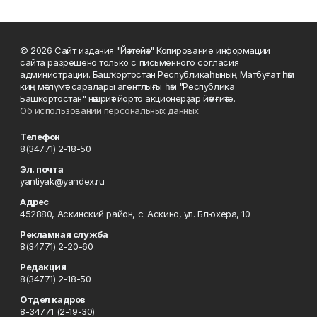
© 2026 Сайт издания "Йәнтөйәк" Копирование информации
сайта разрешено только с письменного согласия
администрации. Башҡортостан Республикаһының Матбуғат һәм
киң мәғлүмәт саралары агентлығы һәм "Республика
Башкортостан" нәшриәт йорто акционерҙар йәмғиәте.
Об использовании персональных данных
Телефон
8(34771) 2-18-50
Эл. почта
yantiyak@yandex.ru
Адрес
452880, Аскинский район, с. Аскино, ул. Блюхера, 10
Рекламная служба
8(34771) 2-20-60
Редакция
8(34771) 2-18-50
Отдел кадров
8-34771 (2-19-30)