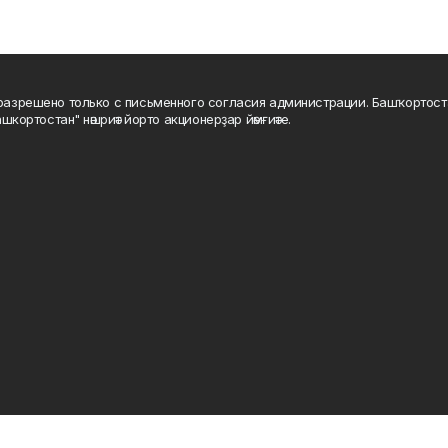
а разрешено только с письменного согласия администрации. Башҡортос
шкортостан" нәшриәт йорто акционерҙар йәмғиәте.