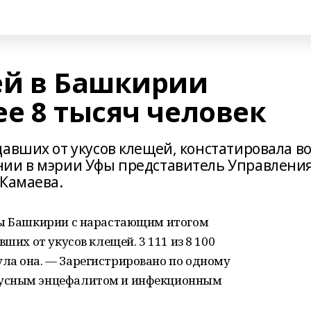
ей в Башкирии
е 8 тысяч человек
авших от укусов клещей, констатировала в
нии в мэрии Уфы представитель Управлени
 Камаева.
цы Башкирии с нарастающим итогом
ших от укусов клещей. 3 111 из 8 100
ла она. — Зарегистрировано по одному
русным энцефалитом и инфекционным