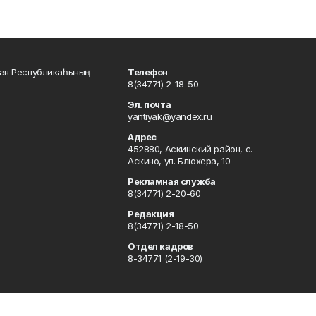
тан Республикаһының
Телефон
8(34771) 2-18-50
Эл. почта
yantiyak@yandex.ru
Адрес
452880, Аскинский район, с.
Аскино, ул. Блюхера, 10
Рекламная служба
8(34771) 2-20-60
Редакция
8(34771) 2-18-50
Отдел кадров
8-34771 (2-19-30)