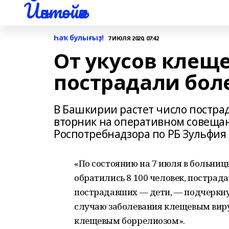
Йәнтөйәк
Һаҡ булығыҙ!
7 ИЮЛЯ 2020, 07:42
От укусов клещ
пострадали боле
В Башкирии растет число пострад
вторник на оперативном совеща
Роспотребнадзора по РБ Зульфия
«По состоянию на 7 июля в больни
обратились 8 100 человек, пострадав
пострадавших — дети, — подчеркну
случаю заболевания клещевым ви
клещевым боррелиозом».