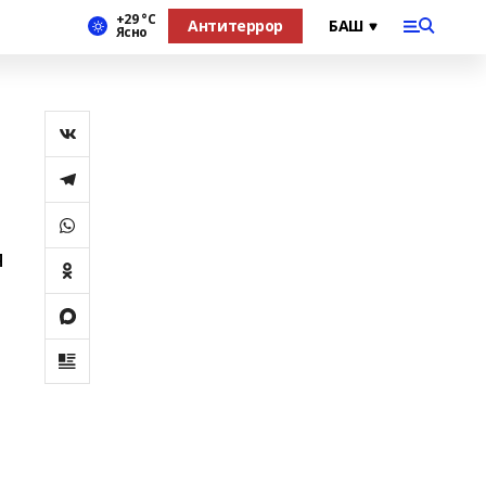
+29 °С
Антитеррор
Ясно
о
я