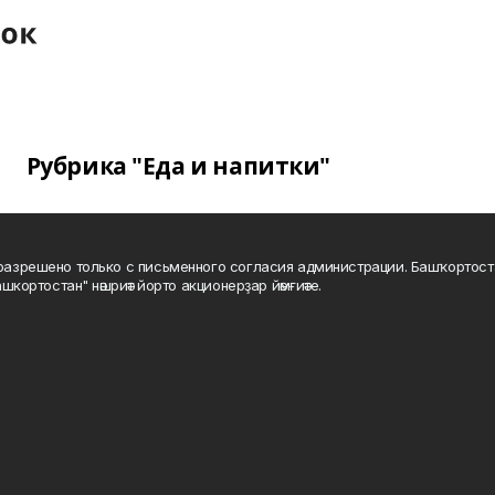
Рубрика "Еда и напитки"
а разрешено только с письменного согласия администрации. Башҡортос
шкортостан" нәшриәт йорто акционерҙар йәмғиәте.