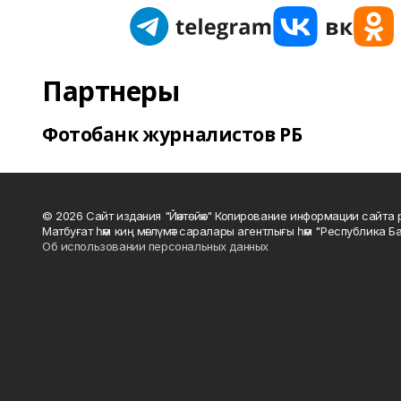
Партнеры
Фотобанк журналистов РБ
© 2026 Сайт издания "Йәнтөйәк" Копирование информации сайт
Матбуғат һәм киң мәғлүмәт саралары агентлығы һәм "Республика Ба
Об использовании персональных данных