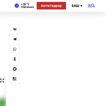
+26 °С
Антитеррор
Облачно