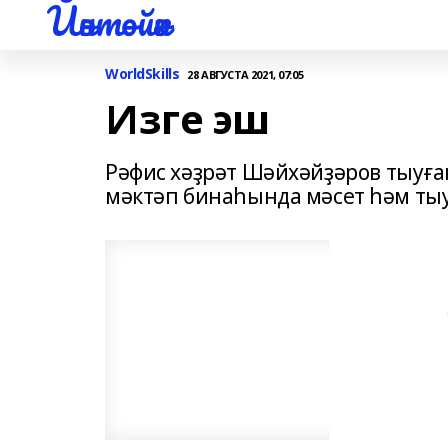
Йәнтөйәк
WorldSkills
28 АВГУСТА 2021, 07:05
Изге эш
Рәфис хәҙрәт Шәйхәйҙәров тыуға
мәктәп бинаһында мәсет һәм ты