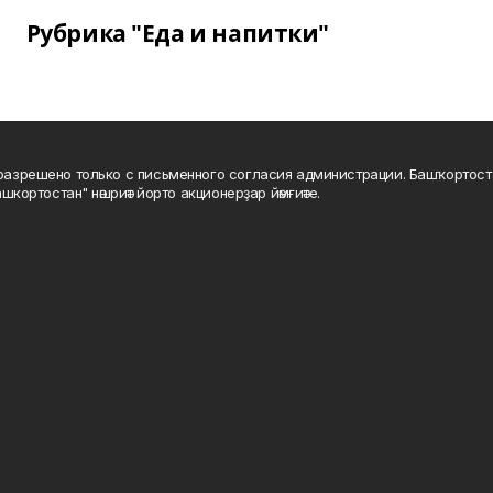
Рубрика "Еда и напитки"
а разрешено только с письменного согласия администрации. Башҡортос
шкортостан" нәшриәт йорто акционерҙар йәмғиәте.