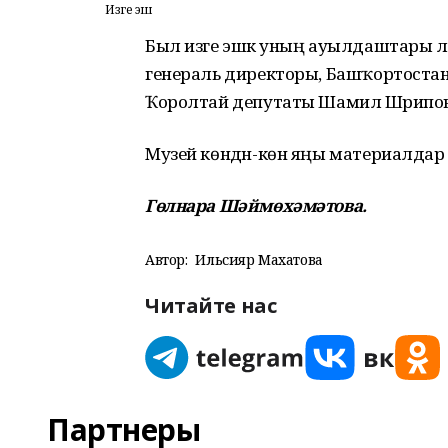
Изге эш
Был изге эшкә уның ауылдаштары л
генераль директоры, Башҡортоста
Ҡоролтай депутаты Шамил Шәрипов т
Музей көндән-көн яңы материалдар
Гөлнара Шәймөхәмәтова.
Автор:
Ильсияр Махатова
Читайте нас
Партнеры