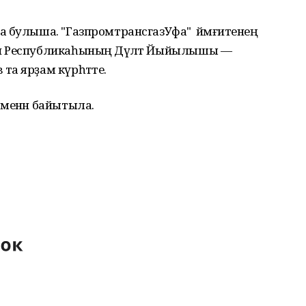
а булыша. "ГазпромтрансгазУфа" йәмғиәтенең
н Республикаһының Дәүләт Йыйылышы —
а ярҙам күрһәтте.
 менән байытыла.