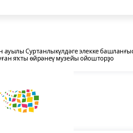
н ауылы Суртанлыкүлдәге элекке башланғы
уған яҡты өйрәнеү музейы ойошторҙо