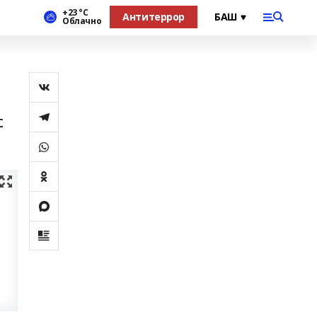
+23 °С
Антитеррор
Облачно
с