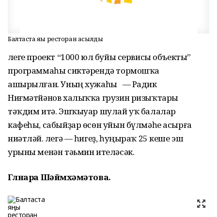
Балтаста яңы ресторан асылды
Әлеге проект “1000 юл буйы сервисы объекты”
программаһы сиктәрендә тормошҡа
ашырылған. Уның хужаһы — Радик
Ниғмәтйәнов халыҡҡа грузин ризыҡтары
тәҡдим итә. Эшҡыуар шулай уҡ балалар
кафеһы, сабыйҙар өсөн уйын бүлмәһе асырға
ниәтләй. Әлегә — һигеҙ, һуңыраҡ 25 кеше эш
урыны менән тәьмин ителәсәк.
Гөлнара Шәймөхәмәтова.