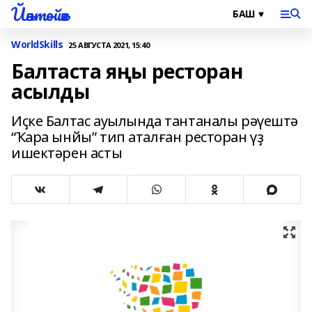
Йәнтөйәк
WorldSkills
25 АВГУСТА 2021, 15:40
Балтаста яңы ресторан
асылды
Иҫке Балтас ауылында тантаналы рәүештә
“Ҡара ынйы” тип аталған ресторан үҙ
ишектәрен асты