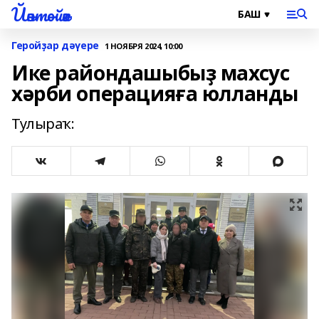
Йәнтөйәк
Геройҙар дәүере
1 НОЯБРЯ 2024, 10:00
Ике райондашыбыҙ махсус
хәрби операцияға юлланды
Тулыраҡ: