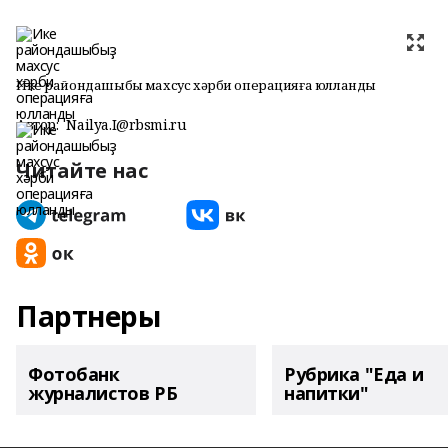
Ике райондашыбыҙ махсус хәрби операцияға юлланды
Автор:
Nailya.I@rbsmi.ru
Читайте нас
Партнеры
Фотобанк
Рубрика "Еда и
журналистов РБ
напитки"