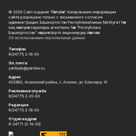
© 2026 Сайт издания "Йәнтөйәк" Копирование информации
сайта разрешено только с письменного согласия
администрации. Башҡортостан Республикаһының Матбуғат һәм
киң мәғлүмәт саралары агентлығы һәм "Республика
Башкортостан" нәшриәт йорто акционерҙар йәмғиәте.
Об использовании персональных данных
Телефон
8(34771) 2-18-50
Эл. почта
yantiyak@yandex.ru
Адрес
452880, Аскинский район, с. Аскино, ул. Блюхера, 10
Рекламная служба
8(34771) 2-20-60
Редакция
8(34771) 2-18-50
Отдел кадров
8-34771 (2-19-30)