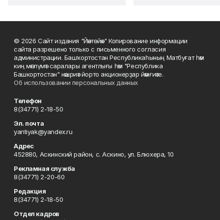
© 2026 Сайт издания "Йәнтөйәк" Копирование информации
сайта разрешено только с письменного согласия
администрации. Башҡортостан Республикаһының Матбуғат һәм
киң мәғлүмәт саралары агентлығы һәм "Республика
Башкортостан" нәшриәт йорто акционерҙар йәмғиәте.
Об использовании персональных данных
Телефон
8(34771) 2-18-50
Эл. почта
yantiyak@yandex.ru
Адрес
452880, Аскинский район, с. Аскино, ул. Блюхера, 10
Рекламная служба
8(34771) 2-20-60
Редакция
8(34771) 2-18-50
Отдел кадров