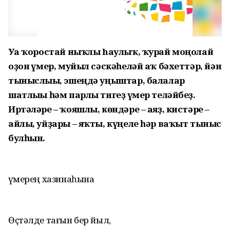
Уға ҡоростай ныҡлы hаулыҡ, ҡурай моңолай
оҙон ғүмер, муйыл сәскәһеләй аҡ бәхеттәр, йән
тыныслығы, эшеңдә уңыштар, балалар
шатлығы һәм парлы тигеҙ ғүмер теләйбеҙ.
Иртәләре – ҡояшлы, көндәре – аяҙ, кистәре –
айлы, уйҙары – яҡты, күңеле
һәр ваҡыт тыныс
булһын.
Ғүмерең хазинаһына
Өҫтәлде тағын бер йыл,