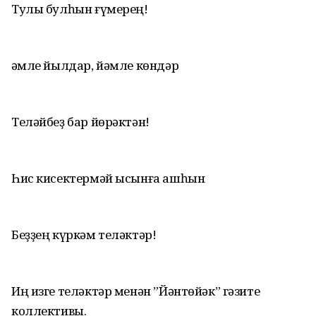
Тулы булһын ғүмерең!
Ғәмле йылдар, йәмле көндәр
Теләйбеҙ бар йөрәктән!
Һис кисектермәй ысынға ашһын
Беҙҙең күркәм теләктәр!
Иң изге теләктәр менән ”Йәнтөйәк” гәзите
коллективы.