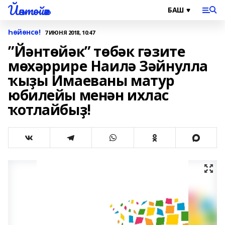
Йәнтөйәк
Һөйөнсө!
7 ИЮНЯ 2018, 10:47
”Йәнтөйәк” төбәк гәзите
мөхәррире Наилә Зәйнулла
ҡыҙы Имаеваны матур
юбилейы менән ихлас
ҡотлайбыҙ!