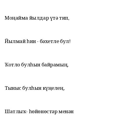
Моңайма йылдар үтә тип,
Йылмай һин - бәхетле бул!
Ҡотло булһын байрамың,
Тыныс булһын күңелең,
Шатлыҡ- һөйөнөстәр менән