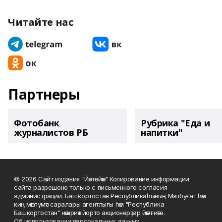
Читайте нас
Партнеры
Фотобанк
Рубрика "Еда и
журналистов РБ
напитки"
© 2026 Сайт издания "Йәнтөйәк" Копирование информации
сайта разрешено только с письменного согласия
администрации. Башҡортостан Республикаһының Матбуғат һәм
киң мәғлүмәт саралары агентлығы һәм "Республика
Башкортостан" нәшриәт йорто акционерҙар йәмғиәте.
Об использовании персональных данных