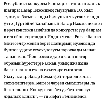
Республика конкурсы Башҡортостандың халыҡ
шағиры Назар Нәжмиҙең тыуыуына 100 йыл
тулыуға бағышланды һәм уның тыуған яғында
үтте. Дүртөйлө ҡалаһының Назар Нәжми исемен
йөрөткән гимназияһында конкурсты ҙур байрам
итеп ойошторғандар. Илдар менән Рифат башҡа
бәйгеселәр менән бергә шағирҙың музейында
булған, үҙҙәре кеүек уҡыусылар ижады менән
танышҡан. “Йәш рәссамдар яҡташ шағир
образын һүрәттәрҙә асҡан, уның ижадына
бағышланған стена гәзиттәре сығарған.
Уҡыусылар Назар Нәжмиҙең тормош юлын
сәхнәләштерҙе. Бәйгеселәрҙең сығыштары ла
бик оҡшаны. Конкурстан беҙ үҙебеҙ өсөн күп
яңылыҡ алдыҡ”, — ти Рифат Ғәлимйәнов.