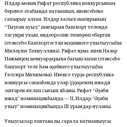
Илдар менән Рифат республика конкурсының
беренсе этабында ҡатнашып, икенсеһенә
саҡырыу алған. Илдар халыҡ шағирының
“Тыуған ауыл” шиғырын башҡорт телендә
тасуири уҡып, видеоролик төшөрөп ебәргән
(етәксеһе Башҡортостан мәҙәниәте уҡытыусыһы
Миләүшә Тәҡиуллина). Рифат яҙма эшен Назар
Нәжмиҙең мемуарҙарына бағышлаған (етәксеһе
башҡорт теле һәм әҙәбиәте уҡытыусыһы
Гөлсирә Мөҡимова). Икенсе турҙа республика
конкурсы сәхнәһендә улар үҙҙәренең ижади
эштәрен яҡлап сығыш яһаны. Рифат “Әҙәби
ижад” номинацияһында — II, Илдар “Әҙәби
уҡыу” номинацияһында III урындар яуланы.
Уҡыусылар тантаналы сарала ҡатнашыусы