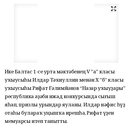
Иҫке Балтас 1-се урта мәктәбенең V ”а” класы
уҡыусыһы Илдар Тәҡиуллин менән X ”б” класы
уҡыусыһы Рифат Ғәлимйәнов “Назар уҡыуҙары”
республика әҙәби ижад конкурсында сығыш
яһап, призлы урындар яуланы. Илдар нәфис һүҙ
оҫтаһы булараҡ уңышҡа ирешһә, Рифат үҙен
мемуарсы итеп танытты.