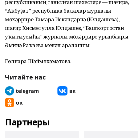
республиканың танылған шәхестәре — шағирә,
“Аҡбуҙат” республика балалар журналы
мөхәррире Тамара Искәндәриә (Юлдашева),
шағир Хисмәтулла Юлдашев, “Башҡортостан
уҡытыусыһы” журналы мөхәррире урынбаҫары
Әминә Раҡаева менән аралашты.
Гөлнара Шәймөхәмәтова.
Читайте нас
Партнеры