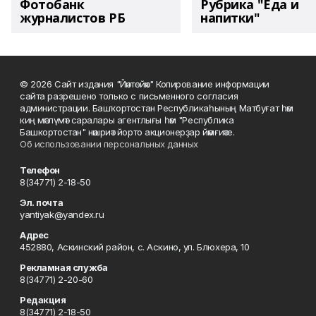
Фотобанк
Рубрика "Еда и
журналистов РБ
напитки"
© 2026 Сайт издания "Йәнтөйәк" Копирование информации
сайта разрешено только с письменного согласия
администрации. Башҡортостан Республикаһының Матбуғат һәм
киң мәғлүмәт саралары агентлығы һәм "Республика
Башкортостан" нәшриәт йорто акционерҙар йәмғиәте.
Об использовании персональных данных
Телефон
8(34771) 2-18-50
Эл. почта
yantiyak@yandex.ru
Адрес
452880, Аскинский район, с. Аскино, ул. Блюхера, 10
Рекламная служба
8(34771) 2-20-60
Редакция
8(34771) 2-18-50