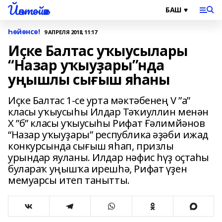
Йәнтөйәк
Һөйөнсө!
9 АПРЕЛЯ 2018, 11:17
Иҫке Балтас уҡыусылары
“Назар уҡыуҙары”нда
уңышлы сығыш яһаны
Иҫке Балтас 1-се урта мәктәбенең V ”а”
класы уҡыусыһы Илдар Тәҡиуллин менән
X ”б” класы уҡыусыһы Рифат Ғәлимйәнов
“Назар уҡыуҙары” республика әҙәби ижад
конкурсында сығыш яһап, призлы
урындар яуланы. Илдар нәфис һүҙ оҫтаһы
булараҡ уңышҡа ирешһә, Рифат үҙен
мемуарсы итеп танытты.