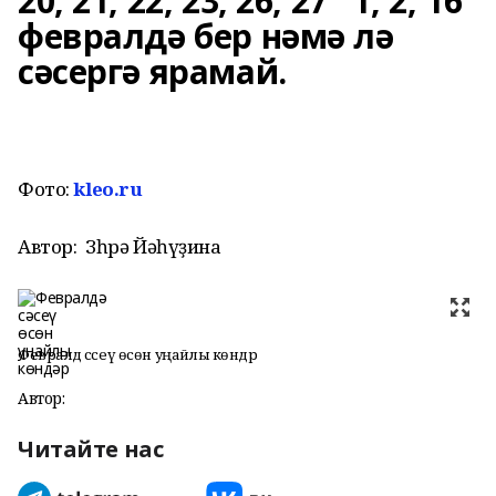
20, 21, 22, 23, 26, 27 1, 2, 16
февралдә бер нәмә лә
сәсергә ярамай.
Фото:
kleo.ru
Автор:
Зөһрә Йәһүҙина
Февралдә сәсеү өсөн уңайлы көндәр
Автор:
Читайте нас