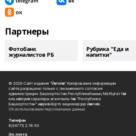
Партнеры
Фотобанк
Рубрика "Еда и
журналистов РБ
напитки"
© 2026 Сайт издания "Йәнтөйәк" Копирование информации
сайта разрешено только с письменного согласия
администрации. Башҡортостан Республикаһының Матбуғат һәм
киң мәғлүмәт саралары агентлығы һәм "Республика
Башкортостан" нәшриәт йорто акционерҙар йәмғиәте.
Об использовании персональных данных
Телефон
8(34771) 2-18-50
Эл. почта