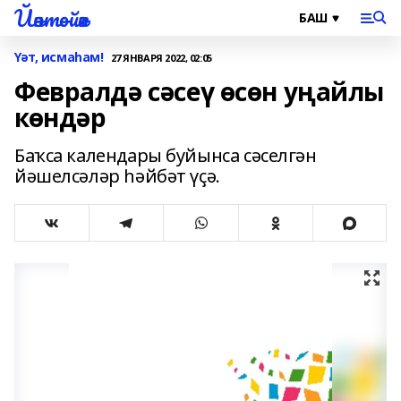
Йәнтөйәк
Үәт, исмаһам!
27 ЯНВАРЯ 2022, 02:05
Февралдә сәсеү өсөн уңайлы
көндәр
Баҡса календары буйынса сәселгән
йәшелсәләр һәйбәт үҫә.