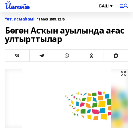
Йәнтөйәк
Үәт, исмаһам!
11 МАЯ 2018, 12:45
Бөгөн Асҡын ауылында ағас
ултырттылар