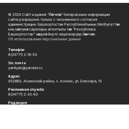
© 2026 Сайт издания "Йәнтөйәк" Копирование информации
сайта разрешено только с письменного согласия
администрации. Башҡортостан Республикаһының Матбуғат һәм
киң мәғлүмәт саралары агентлығы һәм "Республика
Башкортостан" нәшриәт йорто акционерҙар йәмғиәте.
Об использовании персональных данных
Телефон
8(34771) 2-18-50
Эл. почта
yantiyak@yandex.ru
Адрес
452880, Аскинский район, с. Аскино, ул. Блюхера, 10
Рекламная служба
8(34771) 2-20-60
Редакция
8(34771) 2-18-50
Отдел кадров
8-34771 (2-19-30)