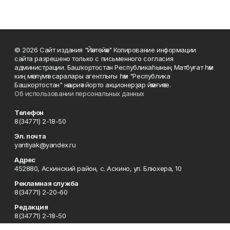
© 2026 Сайт издания "Йәнтөйәк" Копирование информации
сайта разрешено только с письменного согласия
администрации. Башҡортостан Республикаһының Матбуғат һәм
киң мәғлүмәт саралары агентлығы һәм "Республика
Башкортостан" нәшриәт йорто акционерҙар йәмғиәте.
Об использовании персональных данных
Телефон
8(34771) 2-18-50
Эл. почта
yantiyak@yandex.ru
Адрес
452880, Аскинский район, с. Аскино, ул. Блюхера, 10
Рекламная служба
8(34771) 2-20-60
Редакция
8(34771) 2-18-50