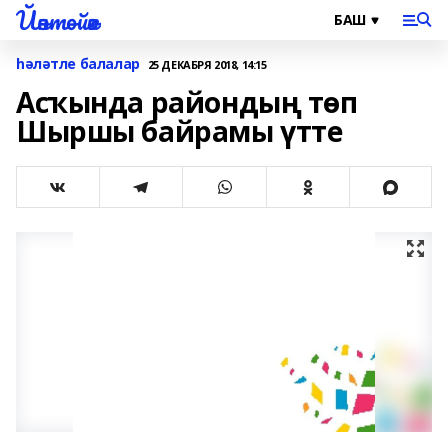
Йәнтөйәк
һәләтле балалар
25 ДЕКАБРЯ 2018, 14:15
Асҡында райондың төп
Шыршы байрамы үтте