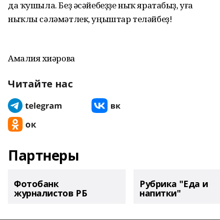
да ҡушыла. Беҙ әсәйебеҙҙе ныҡ яратабыҙ, уға
ныҡлы сәләмәтлек, уңыштар теләйбеҙ!
Амалия Әхиәрова
Читайте нас
Партнеры
Фотобанк
Рубрика "Еда и
журналистов РБ
напитки"