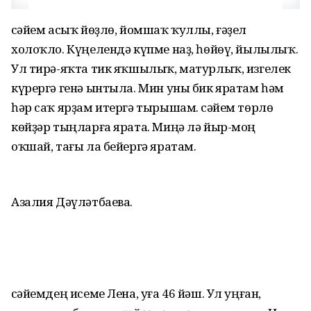
Әсәйем асыҡ йөҙлө, йомшаҡ ҡуллы, ғәҙел
холоҡло. Күңелендә күпме наҙ, һөйөү, йылылыҡ.
Ул тирә-яҡта тик яҡшылыҡ, матурлыҡ, изгелек
күрергә генә ынтыла. Мин уны бик яратам һәм
һәр саҡ ярҙам итергә тырышам. Әсәйем төрлө
көйҙәр тыңларға ярата. Миңә лә йыр-моң
оҡшай, тағы ла бейергә яратам.
Азалия Дәүләтбаева.
Әсәйемдең исеме Лена, уға 46 йәш. Ул уңған,