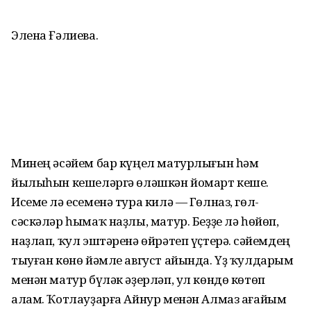
Элена Ғәлиева.
Минең әсәйем бар күңел матурлығын һәм
йылыһын кешеләргә өләшкән йомарт кеше.
Исеме лә есеменә тура килә — Гөлназ, гөл-
сәскәләр һымаҡ наҙлы, матур. Беҙҙе лә һөйөп,
наҙлап, ҡул эштәренә өйрәтеп үҫтерә. Әсәйемдең
тыуған көнө йәмле август айында. Үҙ ҡулдарым
менән матур бүләк әҙерләп, ул көндө көтөп
алам. Ҡотлауҙарға Айнур менән Алмаз ағайым