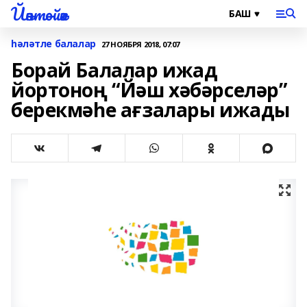
Йәнтөйәк
һәләтле балалар
27 НОЯБРЯ 2018, 07:07
Борай Балалар ижад
йортоноң “Йәш хәбәрселәр”
берекмәһе ағзалары ижады