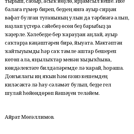
тырыш, сабыр, асыҡ йөҙлө, ярҙамсыл кеше. Ике
балаға ғүмер биреп, беҙҙең янға ауыр сирҙән
вафат булған туғанының улын да тәрбиәгә алып,
наҙлап үҫтерә. Әсәйебеҙ өсөн беҙ барыбыҙ ҙа
ҡәҙерле. Хәлебеҙҙе бер ҡарауҙан аңлай, ауыр
саҡтарҙа кәңәштәрен бирә, йыуата. Мәктәптән
ҡайтыуымды һәр саҡ тәмле аштар бешереп
көтөп ала, яңылыҡтар менән ҡыҙыҡһына,
көндәлектәге билдәләремде лә ҡарай, һораша.
Донъялағы иң яҡын һәм ғәзиз кешемдең
киләсәктә лә һау-сәләмәт булып, беҙҙе гел
шулай һөйөндөрөп йәшәүен теләйем.
Айрат Мөғәллимов.