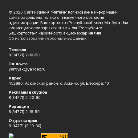
© 2026 Сайт издания "Йәнтөйәк" Копирование информации
сайта разрешено только с письменного согласия
администрации. Башҡортостан Республикаһының Матбуғат һәм
киң мәғлүмәт саралары агентлығы һәм "Республика
Башкортостан" нәшриәт йорто акционерҙар йәмғиәте.
Об использовании персональных данных
Телефон
8(34771) 2-18-50
Эл. почта
yantiyak@yandex.ru
Адрес
452880, Аскинский район, с. Аскино, ул. Блюхера, 10
Рекламная служба
8(34771) 2-20-60
Редакция
8(34771) 2-18-50
Отдел кадров
8-34771 (2-19-30)