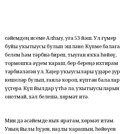
Әсәйемдең исеме Алһыу, уға 53 йәш. Ул ғүмер
буйы уҡытыусы булып эшләне. Күпме балаға
белем һәм тәрбиә биреп, тыуған яҡҡа һөйөү,
тормошҡа әүҙем ҡараш, бер-береңә ихтирам
тәрбиәләгән ул. Хәҙер уҡыусылары үҙҙәре ҙур
кешеләр булып, ғаилә ҡороп, күптән балалар
үҫтерә. Күп йылдар үтһә лә, уҡытыусыларын
онотмай, хәл белешә, хөрмәт итә.
Мин дә әсәйемде ныҡ яратам, хөрмәт итәм.
Уның йылы һүҙен, наҙлы ҡарашын, һөйөүен