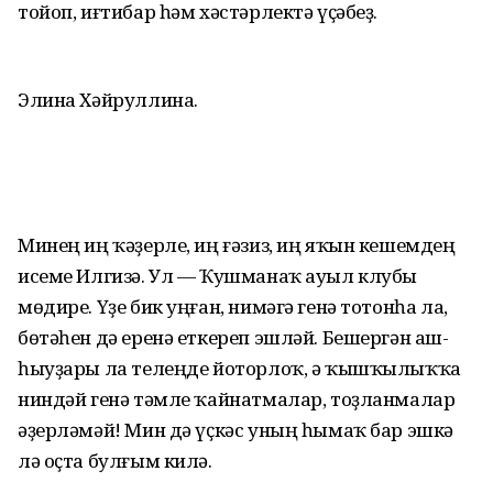
тойоп, иғтибар һәм хәстәрлектә үҫәбеҙ.
Элина Хәйруллина.
Минең иң ҡәҙерле, иң ғәзиз, иң яҡын кешемдең
исеме Илгизә. Ул — Ҡушманаҡ ауыл клубы
мөдире. Үҙе бик уңған, нимәгә генә тотонһа ла,
бөтәһен дә еренә еткереп эшләй. Бешергән аш-
һыуҙары ла телеңде йоторлоҡ, ә ҡышҡылыҡҡа
ниндәй генә тәмле ҡайнатмалар, тоҙланмалар
әҙерләмәй! Мин дә үҫкәс уның һымаҡ бар эшкә
лә оҫта булғым килә.