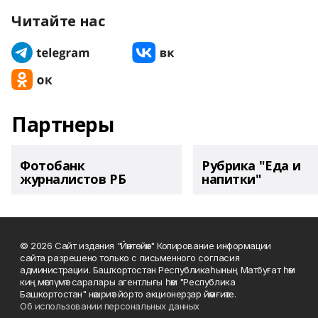
Читайте нас
Партнеры
Фотобанк
Рубрика "Еда и
журналистов РБ
напитки"
© 2026 Сайт издания "Йәнтөйәк" Копирование информации
сайта разрешено только с письменного согласия
администрации. Башҡортостан Республикаһының Матбуғат һәм
киң мәғлүмәт саралары агентлығы һәм "Республика
Башкортостан" нәшриәт йорто акционерҙар йәмғиәте.
Об использовании персональных данных