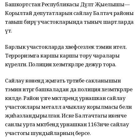
Башкортстан Республикасы Дәүләт Җыелышы—
Корылтай депутатларын сайлау Балтач районы
тавыш бирү участокларында тыныч шартларда
үтә.
Барлык участокларда хәвефсезлек тәэмин ителә.
Терроризмга каршы каршы тору чаралары
күрелгән. Полиция хезмәткәрләре дежур тора.
Сайлау көнендә җәмәгать тәртибе сакланышын
тәэмин итәргә башкаладан да полиция хезмәткәрләре
килде. Район үзәге мәктәләрендә урнашкан сайлау
участоклары металл ачыклау корылмасы белән
җиһазландырылган. Иске Балтачтагы икенче
санлы урта мәктәбендә урнашкан 1163нче сайлау
участогы шундыйларның берсе.