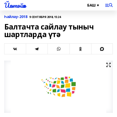
Йәнтөйәк
Һайлау-2018
9 СЕНТЯБРЯ 2018, 15:24
Балтачта сайлау тыныч
шартларда үтә