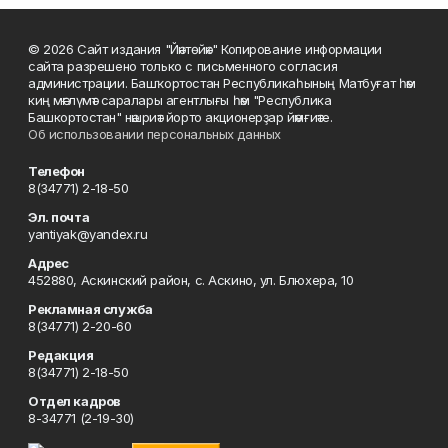
© 2026 Сайт издания "Йәнтөйәк" Копирование информации
сайта разрешено только с письменного согласия
администрации. Башҡортостан Республикаһының Матбуғат һәм
киң мәғлүмәт саралары агентлығы һәм "Республика
Башкортостан" нәшриәт йорто акционерҙар йәмғиәте.
Об использовании персональных данных
Телефон
8(34771) 2-18-50
Эл. почта
yantiyak@yandex.ru
Адрес
452880, Аскинский район, с. Аскино, ул. Блюхера, 10
Рекламная служба
8(34771) 2-20-60
Редакция
8(34771) 2-18-50
Отдел кадров
8-34771 (2-19-30)