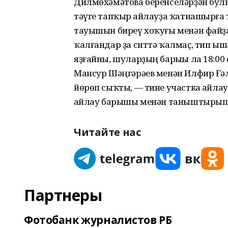
Дилмөхәмәтова беренселәрҙән булып
тәүге тапҡыр һайлауҙа ҡатнашырға т
тауышын биреү хоҡуғы менән файҙа
ҡалғандар ҙа ситтә ҡалмаҫ, тип ыша
яҙғайны, шуларҙың барыһы ла 18:00
Мансур Шәңгәрәев менән Илфир Ғәл
йөрөп сыҡты, — тине участка һайла
һайлау барышы менән таныштырып
Читайте нас
Партнеры
Фотобанк журналистов РБ