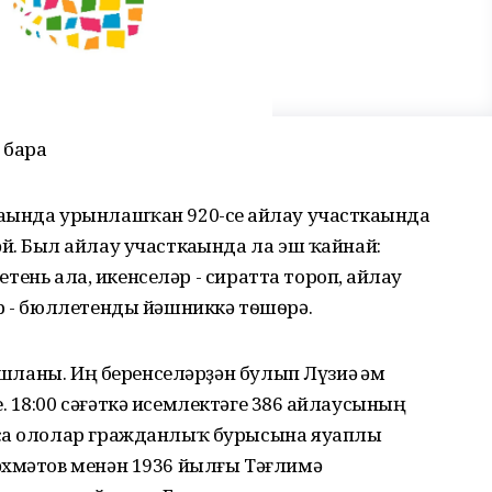
 бара
һында урынлашҡан 920-се һайлау участкаһында
. Был һайлау участкаһында ла эш ҡайнай:
летень ала, икенселәр - сиратта тороп, һайлау
р - бюллетенды йәшниккә тѳшѳрә.
башланы. Иң беренселәрҙән булып Лүзиә һәм
 18:00 сәғәткә исемлектәге 386 һайлаусының
ыса ололар гражданлыҡ бурысына яуаплы
әхмәтов менән 1936 йылғы Тәғлимә