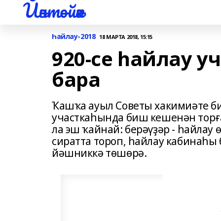
Йәнтөйәк
Һайлау-2018
18 МАРТА 2018, 15:15
920-се һайлау 
бара
Ҡашҡа ауыл Советы хакимиәте б
участкаһында биш кешенән торғ
ла эш ҡайнай: берәүҙәр - һайлау 
сиратта тороп, һайлау кабинаһы
йәшниккә тѳшѳрә.