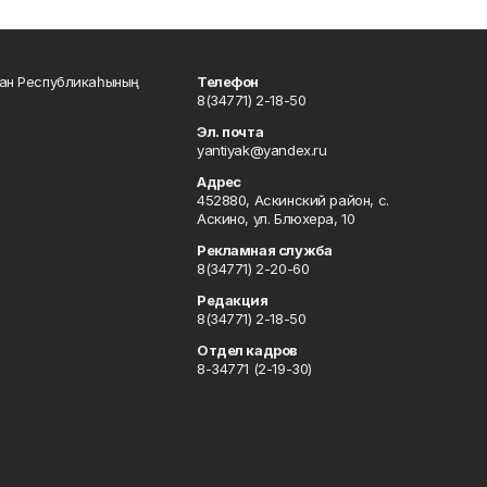
тан Республикаһының
Телефон
8(34771) 2-18-50
Эл. почта
yantiyak@yandex.ru
Адрес
452880, Аскинский район, с.
Аскино, ул. Блюхера, 10
Рекламная служба
8(34771) 2-20-60
Редакция
8(34771) 2-18-50
Отдел кадров
8-34771 (2-19-30)