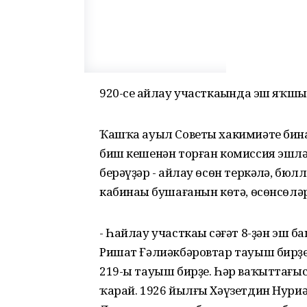
920-се һайлау участкаһында эш яҡшы
Ҡашҡа ауыл Советы хакимиәте бина
биш кешенән торған комиссия эшләй
берәүҙәр - һайлау ѳсѳн теркәлһә, бюл
кабинаһы бушағанын кѳтә, ѳсѳнсѳлә
- Һайлау участкаһы сәғәт 8-ҙән эш 
Ришат Ғәлиәкбәровтар тауыш бирҙе.
219-ы тауыш бирҙе. Һәр ваҡыттағ
ҡарай. 1926 йылғы Хәүзетдин Нури