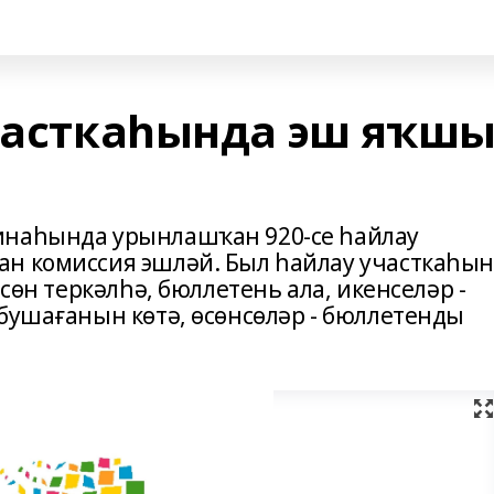
участкаһында эш яҡш
инаһында урынлашҡан 920-се һайлау
ан комиссия эшләй. Был һайлау участкаһы
ѳсѳн теркәлһә, бюллетень ала, икенселәр -
 бушағанын кѳтә, ѳсѳнсѳләр - бюллетенды