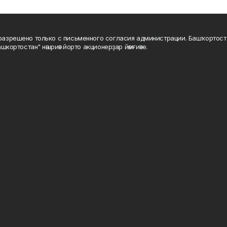
а разрешено только с письменного согласия администрации. Башҡортос
шкортостан" нәшриәт йорто акционерҙар йәмғиәте.