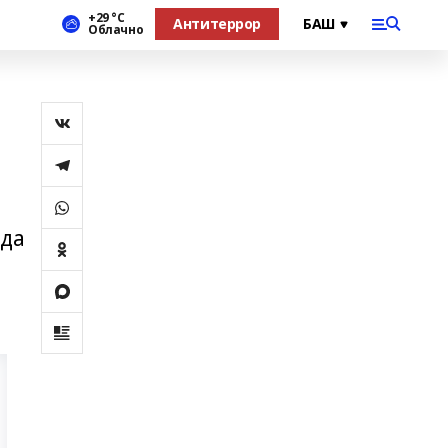
+29 °С
Антитеррор
Облачно
ы
нда