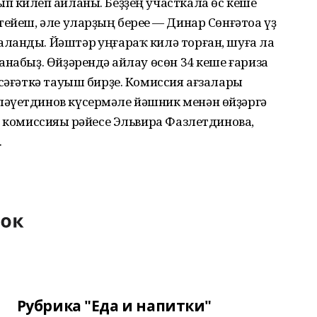
 килеп һайланы. Беҙҙең участкала өс кеше
ейеш, әле уларҙың береһе — Динар Сөнғәтоа үҙ
ланды. Йәштәр һуңғараҡ килә торған, шуға ла
набыҙ. Өйҙәрендә һайлау өсөн 34 кеше ғариза
 сәғәткә тауыш бирҙе. Комиссия ағзалары
әүетдинов күсермәле йәшник менән өйҙәргә
у комиссияһы рәйесе Эльвира Фазлетдинова,
.
Рубрика "Еда и напитки"