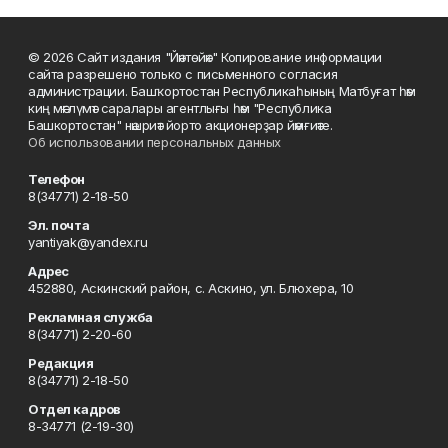
© 2026 Сайт издания "Йәнтөйәк" Копирование информации
сайта разрешено только с письменного согласия
администрации. Башҡортостан Республикаһының Матбуғат һәм
киң мәғлүмәт саралары агентлығы һәм "Республика
Башкортостан" нәшриәт йорто акционерҙар йәмғиәте.
Об использовании персональных данных
Телефон
8(34771) 2-18-50
Эл. почта
yantiyak@yandex.ru
Адрес
452880, Аскинский район, с. Аскино, ул. Блюхера, 10
Рекламная служба
8(34771) 2-20-60
Редакция
8(34771) 2-18-50
Отдел кадров
8-34771 (2-19-30)