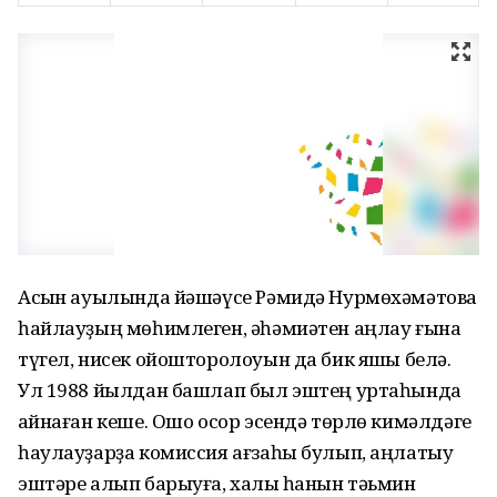
Асҡын ауылында йәшәүсе Рәмидә Нурмөхәмәтова
һайлауҙың мөһимлеген, әһәмиәтен аңлау ғына
түгел, нисек ойошторолоуын да бик яҡшы белә.
Ул 1988 йылдан башлап был эштең уртаһында
ҡайнаған кеше. Ошо осор эсендә төрлө кимәлдәге
һаулауҙарҙа комиссия ағзаһы булып, аңлатыу
эштәре алып барыуға, халыҡ һанын тәьмин