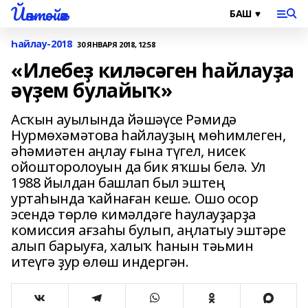
Йәнтөйәк
Һайлау-2018
30 ЯНВАРЯ 2018, 12:58
«Илебеҙ киләсәген һайлауҙа
әүҙем булайыҡ»
Асҡын ауылында йәшәүсе Рәмидә
Нурмөхәмәтова һайлауҙың мөһимлеген,
әһәмиәтен аңлау ғына түгел, нисек
ойошторолоуын да бик яҡшы белә. Ул
1988 йылдан башлап был эштең
уртаһында ҡайнаған кеше. Ошо осор
эсендә төрлө кимәлдәге һаулауҙарҙа
комиссия ағзаһы булып, аңлатыу эштәре
алып барыуға, халыҡ һанын тәьмин
итеүгә ҙур өлөш индергән.