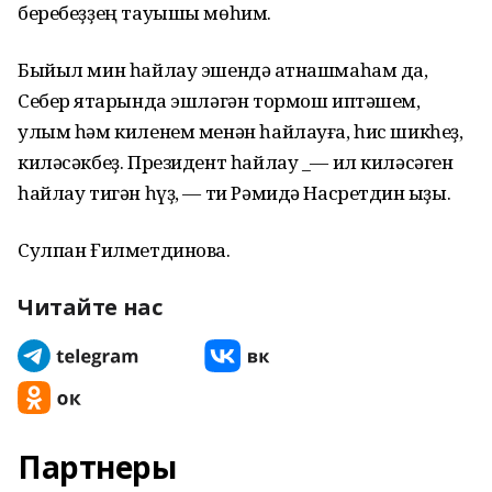
беребеҙҙең тауышы мөһим.
Быйыл мин һайлау эшендә ҡатнашмаһам да,
Себер яҡтарында эшләгән тормош иптәшем,
улым һәм киленем менән һайлауға, һис шикһеҙ,
киләсәкбеҙ. Президент һайлау _— ил киләсәген
һайлау тигән һүҙ, — ти Рәмидә Насретдин ҡыҙы.
Сулпан Ғилметдинова.
Читайте нас
Партнеры