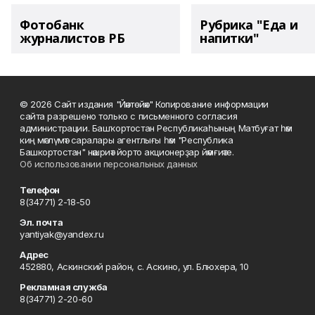
Фотобанк
Рубрика "Еда и
журналистов РБ
напитки"
© 2026 Сайт издания "Йәнтөйәк" Копирование информации
сайта разрешено только с письменного согласия
администрации. Башҡортостан Республикаһының Матбуғат һәм
киң мәғлүмәт саралары агентлығы һәм "Республика
Башкортостан" нәшриәт йорто акционерҙар йәмғиәте.
Об использовании персональных данных
Телефон
8(34771) 2-18-50
Эл. почта
yantiyak@yandex.ru
Адрес
452880, Аскинский район, с. Аскино, ул. Блюхера, 10
Рекламная служба
8(34771) 2-20-60