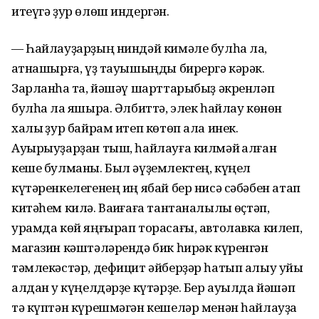
итеүгә ҙур өлөш индергән.
— Һайлауҙарҙың ниндәй кимәле булһа ла,
ҡатнашырға, үҙ тауышыңды бирергә кәрәк.
Зарланһаҡ та, йәшәү шарттарыбыҙ әкренләп
булһа ла яҡшыра. Әлбиттә, элек һайлау көнөн
халыҡ ҙур байрам итеп көтөп ала инек.
Ауырыуҙарҙан тыш, һайлауға килмәй ҡалған
кеше булманы. Был әүҙемлектең, күңел
күтәренкелегенең иң ябай бер нисә сәбәбен атап
китәһем килә. Ваҡиғаға тантаналылыҡ өҫтәп,
урамда көй яңғырап торасағы, автолавка килеп,
магазин кәштәләрендә бик һирәк күренгән
тәмлекәстәр, дефицит әйберҙәр һатып алыу уйы
алдан уҡ күңелдәрҙе күтәрҙе. Бер ауылда йәшәп
тә күптән күрешмәгән кешеләр менән һайлауҙа