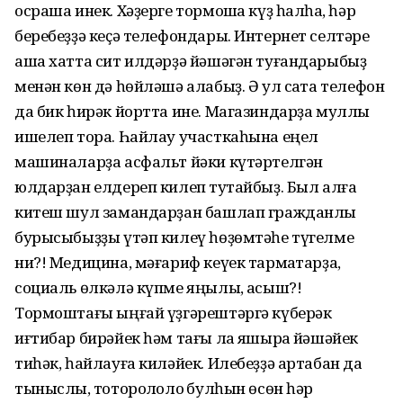
осраша инек. Хәҙерге тормошҡа күҙ һалһаҡ, һәр
беребеҙҙә кеҫә телефондары. Интернет селтәре
аша хатта сит илдәрҙә йәшәгән туғандарыбыҙ
менән көн дә һөйләшә алабыҙ. Ә ул саҡта телефон
да бик һирәк йортта ине. Магазиндарҙа муллыҡ
ишелеп тора. Һайлау участкаһына еңел
машиналарҙа асфальт йәки күтәртелгән
юлдарҙан елдереп килеп туҡтайбыҙ. Был алға
китеш шул замандарҙан башлап гражданлыҡ
бурысыбыҙҙы үтәп килеү һөҙөмтәһе түгелме
ни?! Медицина, мәғариф кеүек тармаҡтарҙа,
социаль өлкәлә күпме яңылыҡ, асыш?!
Тормоштағы ыңғай үҙгәрештәргә күберәк
иғтибар бирәйек һәм тағы ла яҡшыраҡ йәшәйек
тиһәк, һайлауға киләйек. Илебеҙҙә артабан да
тыныслыҡ, тотороҡлолоҡ булһын өсөн һәр