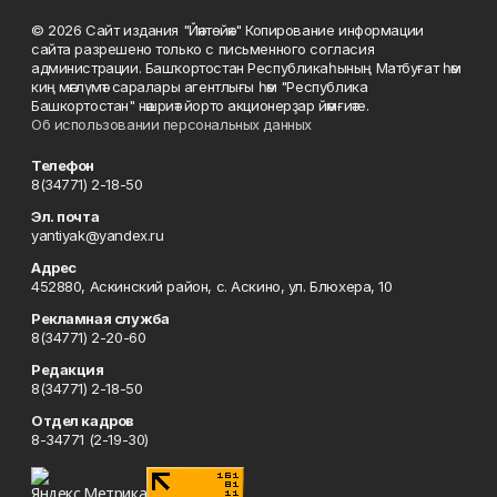
© 2026 Сайт издания "Йәнтөйәк" Копирование информации
сайта разрешено только с письменного согласия
администрации. Башҡортостан Республикаһының Матбуғат һәм
киң мәғлүмәт саралары агентлығы һәм "Республика
Башкортостан" нәшриәт йорто акционерҙар йәмғиәте.
Об использовании персональных данных
Телефон
8(34771) 2-18-50
Эл. почта
yantiyak@yandex.ru
Адрес
452880, Аскинский район, с. Аскино, ул. Блюхера, 10
Рекламная служба
8(34771) 2-20-60
Редакция
8(34771) 2-18-50
Отдел кадров
8-34771 (2-19-30)