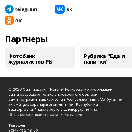
Партнеры
Фотобанк
Рубрика "Еда и
журналистов РБ
напитки"
© 2026 Сайт издания "Йәнтөйәк" Копирование информации
сайта разрешено только с письменного согласия
администрации. Башҡортостан Республикаһының Матбуғат һәм
киң мәғлүмәт саралары агентлығы һәм "Республика
Башкортостан" нәшриәт йорто акционерҙар йәмғиәте.
Об использовании персональных данных
Телефон
8(34771) 2-18-50