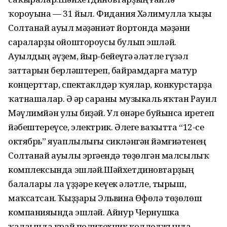
ҡороуына — 31 йыл. Фидания Хәлимулла ҡыҙы
Солтанай ауыл мәҙәниәт йортонда мәҙәни
сараларҙы ойоштороусы булып эшләй.
Ауылдың әүҙем, йыр-бейеүгә һәләтле гүзәл
заттарын берләштереп, байрамдарға матур
концерттар, спектаклдәр ҡуялар, конкурстарҙа
ҡатнашалар. Ә һәр сараны музыкаль яҡтан Рауил
Мәүлимйән улы биҙәй. Ул һөнәре буйынса иретеп
йәбештереүсе, электрик. Әлеге ваҡытта “12-се
октябрь” яуаплылығы сикләнгән йәмғиәтенең
Солтанай ауылы эргәһендә төҙөлгән малсылыҡ
комплексында эшләй.Шәйхетдиновтарҙың
балалары ла үҙҙәре кеүек һәләтле, тырыш,
маҡсатсан. Ҡыҙҙары Эльвина Өфөлә төҙөлөш
компанияһында эшләй. Айнур Чернушка
ҡалаһында край политехник колледжында