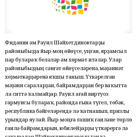
Фидания һәм Рауил Шәйхетдиновтарҙы
районыбыҙҙа йыр-моң һөйөүсе, уңған, ярҙамсыл
пар булараҡ беләләр һәм хөрмәт итәләр. Улар
районыбыҙҙың сәнғәт һөйөүселәренә, мәҙәниәт
хеҙмәткәрҙәренә яҡшы таныш. Үткәрелгән
мәҙәни сараларҙан, байрамдарҙан бер ваҡытта
ла ситтә ҡалмайҙар. Рауил ағай виртуоз
гармунсы булараҡ, районда ғына түгел, төбәк,
республика бәйгеләрендә лә ҡатнашып, призлы
урындар яулай. Йыр-моңға ғашиҡ ғаиләне төрлө
ғаилә байрамдарын, юбилейҙарҙы үткәрергә лә
саҡыралар.Шәйхетдиновтарҙың ғаилә