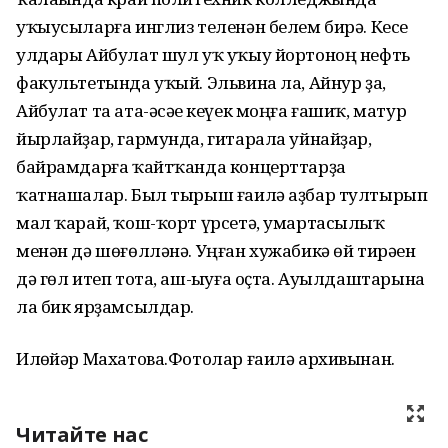
уҡыусыларға инглиз теленән белем бирә. Кесе
улдары Айбулат шул уҡ уҡыу йортоноң нефть
факультетында уҡый. Эльвина ла, Айнур ҙа,
Айбулат та ата-әсәһе кеүек моңға ғашиҡ, матур
йырлайҙар, гармунда, гитарала уйнайҙар,
байрамдарға ҡайтҡанда концерттарҙа
ҡатнашалар. Был тырыш ғаилә аҙбар тултырып
мал ҡарай, ҡош-ҡорт үрсетә, умартасылыҡ
менән дә шөғөлләнә. Уңған хужабикә өй тирәһен
дә гөл итеп тота, аш-һыуға оҫта. Ауылдаштарына
ла бик ярҙамсылдар.
Илһөйәр Махатова.Фотолар ғаилә архивынан.
Читайте нас