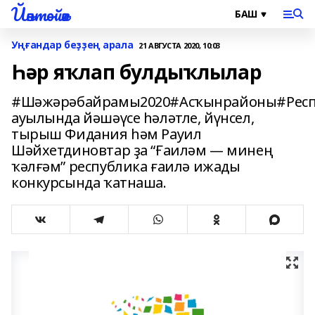
Йәнтөйәк
Уңғандар беҙҙең арала
21 АВГУСТА 2020, 10:03
Һәр яҡлап булдыҡлылар
#Шәжәрәбайрамы2020#Асҡынрайоны#Респ
ауылында йәшәүсе һәләтле, йүнсел,
тырыш Фидания һәм Рауил
Шәйхетдиновтар ҙа “Ғаиләм — минең
ҡәлғәм” республика ғаилә ижады
конкурсында ҡатнаша.