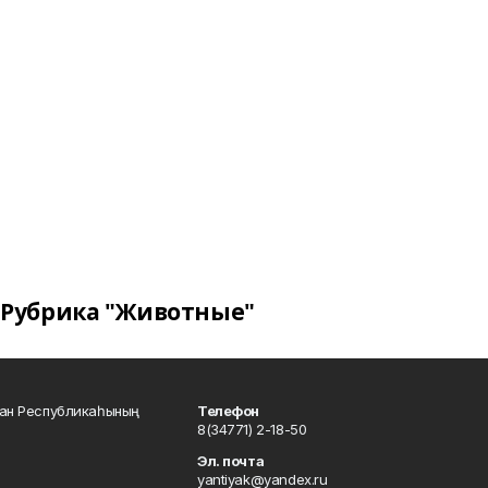
Рубрика "Животные"
тан Республикаһының
Телефон
8(34771) 2-18-50
Эл. почта
yantiyak@yandex.ru