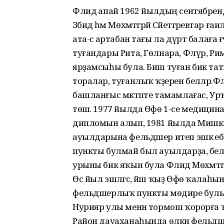
Флидә апай 1962 йылдың сентябрен
Зәбидә һәм Мөхәмәтгәрәй Сәйетгәрәевтар 
ата-әсә артабан тағы ла дүрт балаға ғ
туғандары Рита, Гөлнара, Флүр, Р
ярҙамсыһы була. Биш туған бик татыу,
торалар, туғанлыҡ ҡәҙерен беләләр.Ф
башланғыс мәктәпте тамамлағас, Ур
төшә. 1977 йылда Өфө 1-се медици
дипломын алып, 1981 йылда Мишкәгә
ауылдарына фельдшер итеп эшкә еб
пункты булмай был ауылдарҙа, белге
урыны бик яҡын була Флидә Мөхәмәтгәр
Өс йыл эшләгәс, йәш ҡыҙ Өфө ҡалаһын
фельдшерлыҡ пункты мөдире булып
Нурияр улы менән тормош ҡорорға ҡа
Район дауаханаһында өлкән фельд