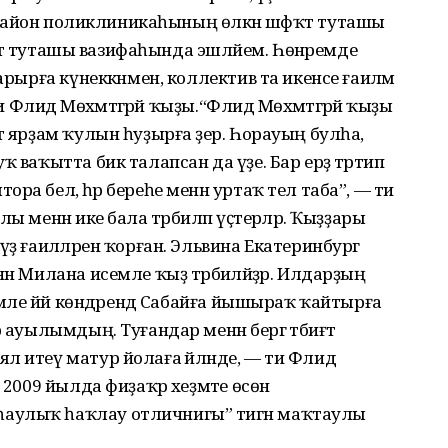
әй район поликлиникаһының өлкән шәфҡәт туташы
әфҡәт туташы вазифаһында эшләйем. Һөнәремде
арырға күнеккәнмен, коллектив та икенсе ғаиләмә
и Флидә Мөхәмәтгәрәй ҡыҙы.“Флидә Мөхәмәтгәрәй ҡыҙы
т ярҙам ҡулын һуҙырға әҙер. Һорауың булһа,
 ваҡытта бик талапсан да үҙе. Бар ерҙә тәртип
а белә, һәр береһе менән уртаҡ тел таба”, — ти
 менән ике бала тәрбиәләп үҫтерәләр. Ҡыҙҙары
үҙ ғаиләләрен ҡорған. Эльвина Екатеринбург
ән Милана исемле ҡыҙ тәрбиәләйҙәр. Илдарҙың
Йәмле йәй көндәрендә Сабайға йышыраҡ ҡайтырға
 ауылымдың. Туғандар менән бергә тәбиғәт
 итеү матур йолаға әйләнде, — ти Флидә
 2009 йылда фиҙаҡәр хеҙмәте өсөн
аулыҡ һаҡлау отличнигы” тигән маҡтаулы