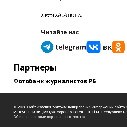
Лилиә ХӘСӘНОВА.
Читайте нас
Партнеры
Фотобанк журналистов РБ
© 2026 Сайт издания "Йәнтөйәк" Копирование информации сайт
Матбуғат һәм киң мәғлүмәт саралары агентлығы һәм "Республика Ба
Об использовании персональных данных