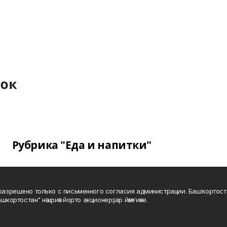
Рубрика "Еда и напитки"
а разрешено только с письменного согласия администрации. Башҡортос
шкортостан" нәшриәт йорто акционерҙар йәмғиәте.