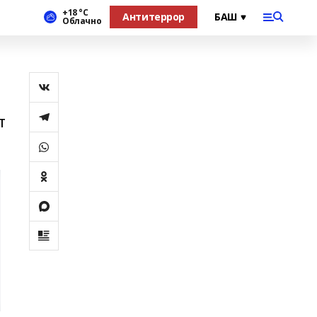
+18 °С
Антитеррор
Облачно
т