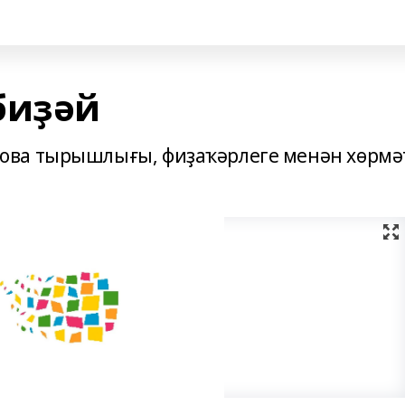
биҙәй
ова тырышлығы, фиҙаҡәрлеге менән хөрмә