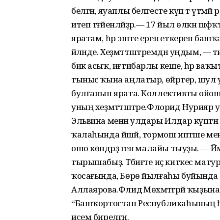
белгән, яуаплы белгесте күп тә үтм
итеп тәғәйенләйҙәр.— 17 йыл өлкән ш
яратам, һәр эште еренә еткереп башҡ
әйләнде. Хеҙмәттәштәремдән уңдым, — т
бик асыҡ, иғтибарлы кеше, һәр ваҡы
тыныс ҡына аңлатыр, өйрәтер, шул уҡ
булғанын ярата. Коллективты ойоштор
уның хеҙмәттәштәре.Флорид Нурияр улы
Эльвина менән улдары Илдар күптән 
ҡалаһында йәшәй, тормош иптәше мен
ошо көндәрҙә генә малайы тыуҙы. — 
тырышабыҙ. Тәбиғәте иҫ киткес матур
ҡосағында, Бөрө йылғаһы буйында ял
Аллаярова.Флидә Мөхәмәтгәрәй ҡыҙына
“Башҡортостан Республикаһының һ
исем бирелгән.