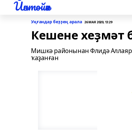
Йәнтөйәк
Уңғандар беҙҙең арала
26 МАЯ 2020, 13:29
Кешене хеҙмәт 
Мишкә районынан Флидә Аллаяр
ҡаҙанған