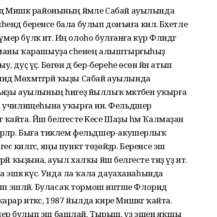
дә Мишкә районының йәмле Сабай ауылында
ғаиләһендә беренсе бала булып донъяға килә. Бәхетле
үмер бүләк итә. Иң олоһо булғанға күрә Флидәгә
иманы ҡарашыуҙа әсәһенең алыштырғыһыҙ
 дуҫ үҫә. Бөгөн дә бер-береһе өсөн йән атып
лидә Мөхәмәтгәрәй ҡыҙы Сабай ауылында
ъяҙы ауылының һигеҙ йыллыҡ мәктәбенә уҡырға
на училищеһына уҡырға инә. Фельдшер
 ҡайта. Йәш белгесте Кесе Шаҙы һәм Ҡалмаҙан
әрәләр. Быға тиклем фельдшер-акушерлыҡ
с килгәс, яңы пункт төҙөйҙәр. Беренсе эш
әй ҡыҙына, ауыл халҡы йәш белгесте тиҙ үҙ итә.
а эшкә күсә. Унда ла ҡала дауаханаһында
 эшләй. Буласаҡ тормош иптәше Флорид
рар иткәс, 1987 йылда кире Мишкәгә ҡайта.
шер булып эш башлай. Тырыш, үҙ эшен яҡшы