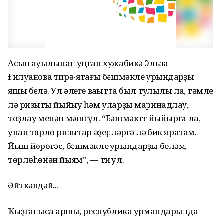
Асҡын ауылынан уңған хужабикә Эльза
Ғилуанова тирә-яҡтағы бәшмәкле урындарҙы
яҡшы белә. Ул әлеге ваҡытта был туҡлыҡлы ла, тәмле
лә ризыҡты йыйыу һәм уларҙы маринадлау,
тоҙлау менән мәшғүл. “Бәшмәкте йыйырға ла,
унан төрлө ризыҡтар әҙерләргә лә бик яратам.
Йыш йөрөгәс, бәшмәкле урындарҙы беләм,
төрлөһөнән йыям”, — ти ул.
Әйткәндәй...
Ҡыҙғанысҡа ҡаршы, республика урмандарында