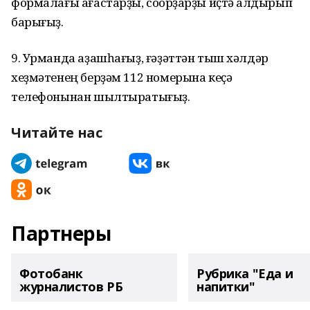
формалағы ағастарҙы, соҡорҙарҙы иҫтә ҡалдырып
барығыҙ.
9. Урманда аҙашһағыҙ, ғәҙәттән тыш хәлдәр
хеҙмәтенең берҙәм 112 номерына кеҫә
телефонынан шылтыратығыҙ.
Читайте нас
Партнеры
Фотобанк
Рубрика "Еда и
журналистов РБ
напитки"