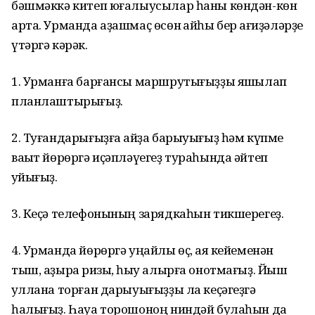
бәшмәккә китеп юғалыусылар һаны көндән-көн
арта. Урманда аҙашмаҫ өсөн ҡайһы бер ҡағиҙәләрҙе
үтәргә кәрәк.
1. Урманға барғансы маршрутығыҙҙы яҡшылап
планлаштырығыҙ.
2. Туғандарығыҙға ҡайҙа барыуығыҙ һәм күпме
ваҡыт йөрөргә иҫәпләүегеҙ тураһында әйтеп
ҡуйығыҙ.
3. Кеҫә телефонының зарядкаһын тикшерегеҙ.
4. Урманда йөрөргә уңайлы өҫ, аяҡ кейеменән
тыш, аҙыраҡ ризыҡ, һыу алырға онотмағыҙ. Йыш
ҡуллана торған дарыуығыҙҙы ла кеҫәгеҙгә
һалығыҙ. Һауа торошоноң ниндәй булаһын да