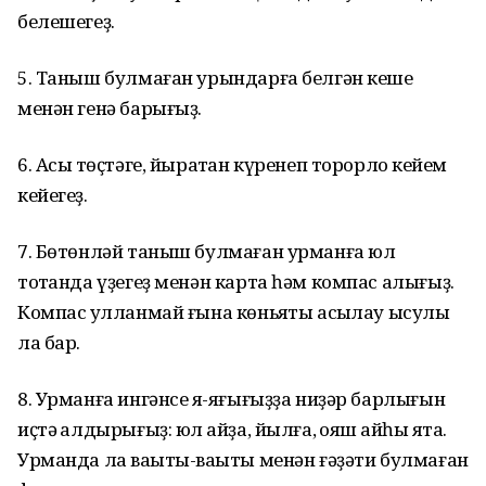
белешегеҙ.
5. Таныш булмаған урындарға белгән кеше
менән генә барығыҙ.
6. Асыҡ төҫтәге, йыраҡтан күренеп торорлоҡ кейем
кейегеҙ.
7. Бөтөнләй таныш булмаған урманға юл
тотҡанда үҙегеҙ менән карта һәм компас алығыҙ.
Компас ҡулланмай ғына көньяҡты асыҡлау ысулы
ла бар.
8. Урманға ингәнсе яҡ-яғығыҙҙа ниҙәр барлығын
иҫтә ҡалдырығыҙ: юл ҡайҙа, йылға, ҡояш ҡайһы яҡта.
Урманда ла ваҡыты-ваҡыты менән ғәҙәти булмаған