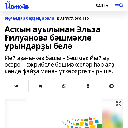
Йәнтөйәк
Уңғандар беҙҙең арала
23 АВГУСТА 2019, 14:04
Асҡын ауылынан Эльза
Ғилуанова бәшмәкле
урындарҙы белә
Йәй аҙағы-көҙ башы – бәшмәк йыйыу
осоро. Тәжрибәле бәшмәкселәр һәр аяҙ
көндө файҙа менән үткәрергә тырыша.