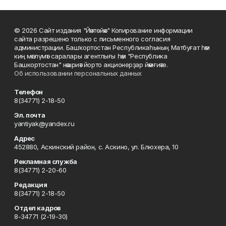
© 2026 Сайт издания "Йәнтөйәк" Копирование информации
сайта разрешено только с письменного согласия
администрации. Башҡортостан Республикаһының Матбуғат һәм
киң мәғлүмәт саралары агентлығы һәм "Республика
Башкортостан" нәшриәт йорто акционерҙар йәмғиәте.
Об использовании персональных данных
Телефон
8(34771) 2-18-50
Эл. почта
yantiyak@yandex.ru
Адрес
452880, Аскинский район, с. Аскино, ул. Блюхера, 10
Рекламная служба
8(34771) 2-20-60
Редакция
8(34771) 2-18-50
Отдел кадров
8-34771 (2-19-30)